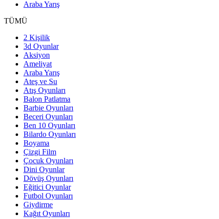
Araba Yarış
TÜMÜ
2 Kişilik
3d Oyunlar
Aksiyon
Ameliyat
Araba Yarış
Ateş ve Su
Atış Oyunları
Balon Patlatma
Barbie Oyunları
Beceri Oyunları
Ben 10 Oyunları
Bilardo Oyunları
Boyama
Çizgi Film
Çocuk Oyunları
Dini Oyunlar
Dövüş Oyunları
Eğitici Oyunlar
Futbol Oyunları
Giydirme
Kağıt Oyunları