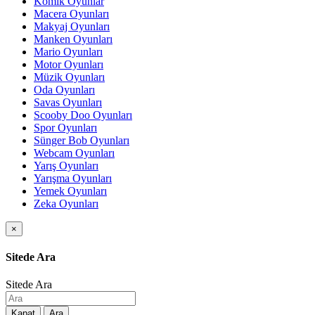
Komik Oyunlar
Macera Oyunları
Makyaj Oyunları
Manken Oyunları
Mario Oyunları
Motor Oyunları
Müzik Oyunları
Oda Oyunları
Savas Oyunları
Scooby Doo Oyunları
Spor Oyunları
Sünger Bob Oyunları
Webcam Oyunları
Yarış Oyunları
Yarışma Oyunları
Yemek Oyunları
Zeka Oyunları
×
Sitede Ara
Sitede Ara
Kapat
Ara