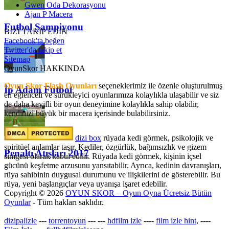
Gwen Oda Dekorasyonu
Ajan P Macera
Futbol Şampiyonu
BİZİ TAKİP EDİN
Facebook'ta beğen
Twitter'da takip et
Sitemap
OyunSkor HAKKINDA
Oyun Skor Flash Oyunları
seçeneklerimiz ile özenle oluşturulmuş
İp Adam Futbol
en eğlenceli ve sürükleyici oyunlarımıza kolaylıkla ulaşabilir ve siz
de daha keyifli bir oyun deneyimine kolaylıkla sahip olabilir,
kendinizi büyük bir macera içerisinde bulabilirsiniz.
dizi box
rüyada kedi görmek​, psikolojik ve
spiritüel anlamlar taşır. Kediler, özgürlük, bağımsızlık ve gizem
Penaltı Atışları 2017
simgesi olarak kabul edilir. Rüyada kedi görmek, kişinin içsel
gücünü keşfetme arzusunu yansıtabilir. Ayrıca, kedinin davranışları,
rüya sahibinin duygusal durumunu ve ilişkilerini de gösterebilir. Bu
rüya, yeni başlangıçlar veya uyanışa işaret edebilir.
Copyright © 2026
OYUN SKOR – Oyun Oyna Ücretsiz Bütün
Oyunlar
- Tüm hakları saklıdır.
dizipalizle
---
torrentoyun
---
---
hdfilm izle
----
film izle hint
, ----