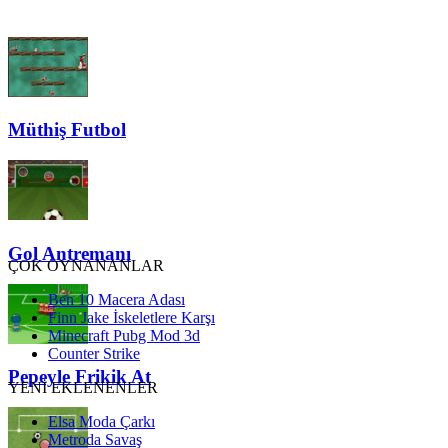
Müthiş Futbol
Gol Antremanı
ÇOK OYNANANLAR
Ben 10 Macera Adası
Finn Jake İskeletlere Karşı
Minecraft Pubg Mod 3d
Counter Strike
Pepeyle Frikik At
YENİ EKLENENLER
Elsa Moda Çarkı
Metroda Savaş