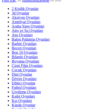
Film İzle
, ---
fullhdfilmizlesene
---
-----
2 Kişilik Oyunlar
3d Oyunlar
Aksiyon Oyunları
Ameliyat Oyunları
Araba Yarış Oyunları
Ateş ve Su Oyunları
Atış Oyunları
Balon Patlatma Oyunları
Barbie Oyunları
Beceri Oyunları
Ben 10 Oyunları
Bilardo Oyunları
Boyama Oyunları
Çizgi Film Oyunları
Çocuk Oyunları
Dini Oyunlar
Dövüş Oyunları
Eğitici Oyunlar
Futbol Oyunları
Giydirme Oyunları
Kağıt Oyunları
Kız Oyunları
Klasik Oyunlar