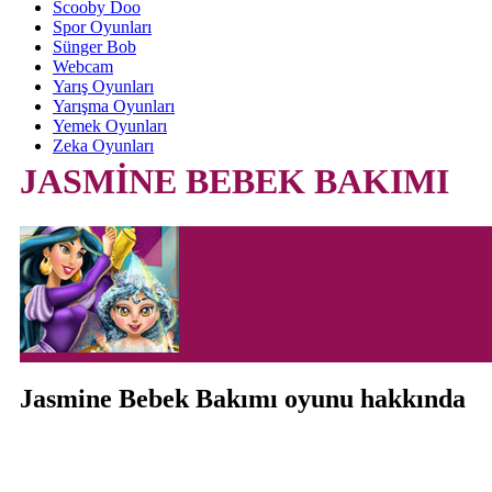
Scooby Doo
Spor Oyunları
Sünger Bob
Webcam
Yarış Oyunları
Yarışma Oyunları
Yemek Oyunları
Zeka Oyunları
JASMİNE BEBEK BAKIMI
Jasmine Bebek Bakımı oyunu hakkında