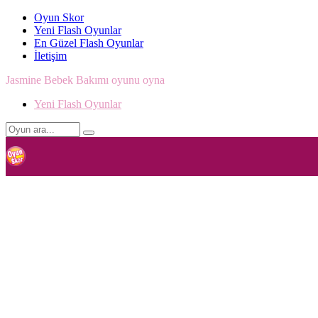
Oyun Skor
Yeni Flash Oyunlar
En Güzel Flash Oyunlar
İletişim
Jasmine Bebek Bakımı oyunu oyna
Yeni Flash Oyunlar