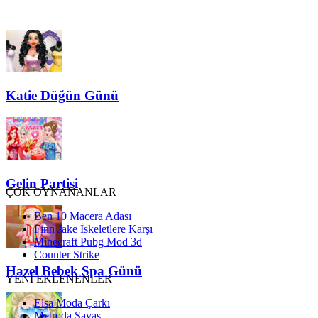
Katie Düğün Günü
Gelin Partisi
ÇOK OYNANANLAR
Ben 10 Macera Adası
Finn Jake İskeletlere Karşı
Minecraft Pubg Mod 3d
Counter Strike
Hazel Bebek Spa Günü
YENİ EKLENENLER
Elsa Moda Çarkı
Metroda Savaş