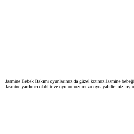
Jasmine Bebek Bakımı oyunlarımız da güzel kızımız Jasmine bebeğin
Jasmine yardımcı olabilir ve oyunumuzumuzu oynayabilirsiniz. oyu