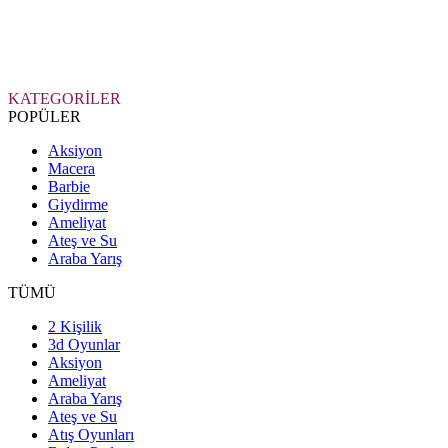
KATEGORİLER
POPÜLER
Aksiyon
Macera
Barbie
Giydirme
Ameliyat
Ateş ve Su
Araba Yarış
TÜMÜ
2 Kişilik
3d Oyunlar
Aksiyon
Ameliyat
Araba Yarış
Ateş ve Su
Atış Oyunları