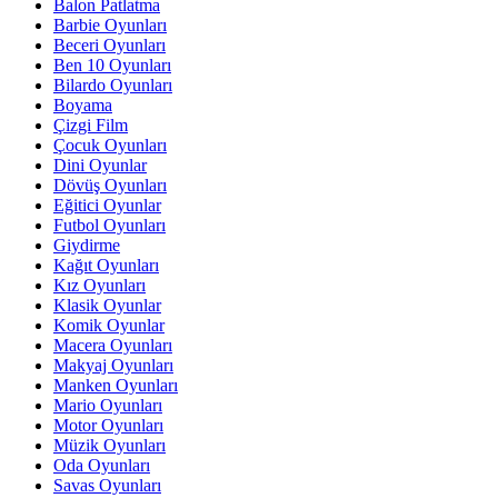
Balon Patlatma
Barbie Oyunları
Beceri Oyunları
Ben 10 Oyunları
Bilardo Oyunları
Boyama
Çizgi Film
Çocuk Oyunları
Dini Oyunlar
Dövüş Oyunları
Eğitici Oyunlar
Futbol Oyunları
Giydirme
Kağıt Oyunları
Kız Oyunları
Klasik Oyunlar
Komik Oyunlar
Macera Oyunları
Makyaj Oyunları
Manken Oyunları
Mario Oyunları
Motor Oyunları
Müzik Oyunları
Oda Oyunları
Savas Oyunları