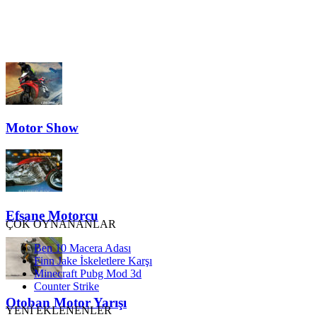
Motor Show
Efsane Motorcu
ÇOK OYNANANLAR
Ben 10 Macera Adası
Finn Jake İskeletlere Karşı
Minecraft Pubg Mod 3d
Counter Strike
Otoban Motor Yarışı
YENİ EKLENENLER