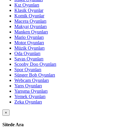
Kız Oyunları
Klasik Oyunlar
Komik Oyunlar
Macera Oyunları
Makyaj Oyunları
Manken Oyunları
Mario Oyunları
Motor Oyunları
Müzik Oyunları
Oda Oyunları
Savas Oyunları
Scooby Doo Oyunları
Spor Oyunları
Sünger Bob Oyunları
Webcam Oyunları
Yarış Oyunları
Yarışma Oyunları
Yemek Oyunları
Zeka Oyunları
×
Sitede Ara