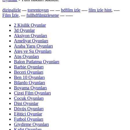
dizipalizle
---
torrentoyun
---
---
hdfilm izle
----
film izle hint
, ----
Film İzle
, ---
fullhdfilmizlesene
---
-----
2 Kişilik Oyunlar
3d Oyunlar
Aksiyon Oyunları
Ameliyat Oyunları
Araba Yarış Oyunları
Ateş ve Su Oyunları
Atış Oyunları
Balon Patlatma Oyunları
Barbie Oyunları
Beceri Oyunları
Ben 10 Oyunları
Bilardo Oyunları
Boyama Oyunları
Çizgi Film Oyunları
Çocuk Oyunları
Dini Oyunlar
Dövüş Oyunları
Eğitici Oyunlar
Futbol Oyunları
Giydirme Oyunları
Kağıt Oyunları