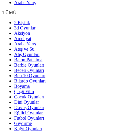
Araba Yarış
TÜMÜ
2 Kişilik
3d Oyunlar
Aksiyon
Ameliyat
Araba Yarış
Ateş ve Su
Atış Oyunları
Balon Patlatma
Barbie Oyunları
Beceri Oyunları
Ben 10 Oyunları
Bilardo Oyunları
Boyama
Çizgi Film
Çocuk Oyunları
Dini Oyunlar
Dövüş Oyunları
Eğitici Oyunlar
Futbol Oyunları
Giydirme
Kağıt Oyunları