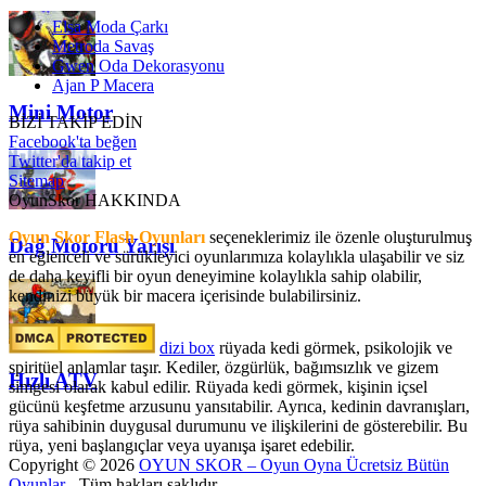
Elsa Moda Çarkı
Metroda Savaş
Gwen Oda Dekorasyonu
Ajan P Macera
Mini Motor
BİZİ TAKİP EDİN
Facebook'ta beğen
Twitter'da takip et
Sitemap
OyunSkor HAKKINDA
Oyun Skor Flash Oyunları
seçeneklerimiz ile özenle oluşturulmuş
Dağ Motoru Yarışı
en eğlenceli ve sürükleyici oyunlarımıza kolaylıkla ulaşabilir ve siz
de daha keyifli bir oyun deneyimine kolaylıkla sahip olabilir,
kendinizi büyük bir macera içerisinde bulabilirsiniz.
dizi box
rüyada kedi görmek​, psikolojik ve
spiritüel anlamlar taşır. Kediler, özgürlük, bağımsızlık ve gizem
Hızlı ATV
simgesi olarak kabul edilir. Rüyada kedi görmek, kişinin içsel
gücünü keşfetme arzusunu yansıtabilir. Ayrıca, kedinin davranışları,
rüya sahibinin duygusal durumunu ve ilişkilerini de gösterebilir. Bu
rüya, yeni başlangıçlar veya uyanışa işaret edebilir.
Copyright © 2026
OYUN SKOR – Oyun Oyna Ücretsiz Bütün
Oyunlar
- Tüm hakları saklıdır.