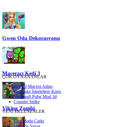
Gwen Oda Dekorasyonu
Maceracı Kedi 3
ÇOK OYNANANLAR
Ben 10 Macera Adası
Finn Jake İskeletlere Karşı
Minecraft Pubg Mod 3d
Counter Strike
Viking Zombi
YENİ EKLENENLER
Elsa Moda Çarkı
Metroda Savaş