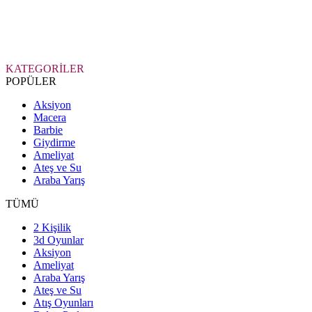
KATEGORİLER
POPÜLER
Aksiyon
Macera
Barbie
Giydirme
Ameliyat
Ateş ve Su
Araba Yarış
TÜMÜ
2 Kişilik
3d Oyunlar
Aksiyon
Ameliyat
Araba Yarış
Ateş ve Su
Atış Oyunları