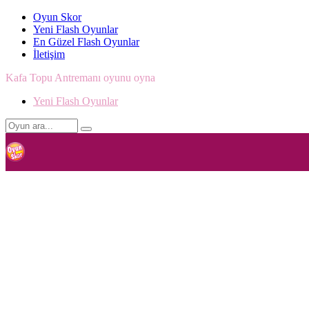
Oyun Skor
Yeni Flash Oyunlar
En Güzel Flash Oyunlar
İletişim
Kafa Topu Antremanı oyunu oyna
Yeni Flash Oyunlar