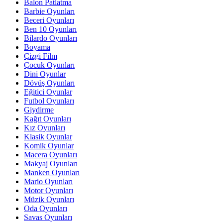
Balon Patlatma
Barbie Oyunları
Beceri Oyunları
Ben 10 Oyunları
Bilardo Oyunları
Boyama
Çizgi Film
Çocuk Oyunları
Dini Oyunlar
Dövüş Oyunları
Eğitici Oyunlar
Futbol Oyunları
Giydirme
Kağıt Oyunları
Kız Oyunları
Klasik Oyunlar
Komik Oyunlar
Macera Oyunları
Makyaj Oyunları
Manken Oyunları
Mario Oyunları
Motor Oyunları
Müzik Oyunları
Oda Oyunları
Savas Oyunları