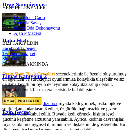
Drag Şampiyonası
YENİ EKLENENLER
Elsa Moda Çarkı
Metroda Savaş
Gwen Oda Dekorasyonu
Ajan P Macera
Daha Hızlı
BİZİ TAKİP EDİN
Facebook'ta beğen
Twitter'da takip et
Sitemap
OyunSkor HAKKINDA
Oyun Skor Flash Oyunları
seçeneklerimiz ile özenle oluşturulmuş
Elmas Kamyonu 2
en eğlenceli ve sürükleyici oyunlarımıza kolaylıkla ulaşabilir ve siz
de daha keyifli bir oyun deneyimine kolaylıkla sahip olabilir,
kendinizi büyük bir macera içerisinde bulabilirsiniz.
dizi box
rüyada kedi görmek​, psikolojik ve
spiritüel anlamlar taşır. Kediler, özgürlük, bağımsızlık ve gizem
Ezip Geçme
simgesi olarak kabul edilir. Rüyada kedi görmek, kişinin içsel
gücünü keşfetme arzusunu yansıtabilir. Ayrıca, kedinin davranışları,
rüya sahibinin duygusal durumunu ve ilişkilerini de gösterebilir. Bu
rüya, yeni başlangıçlar veya uyanışa işaret edebilir.