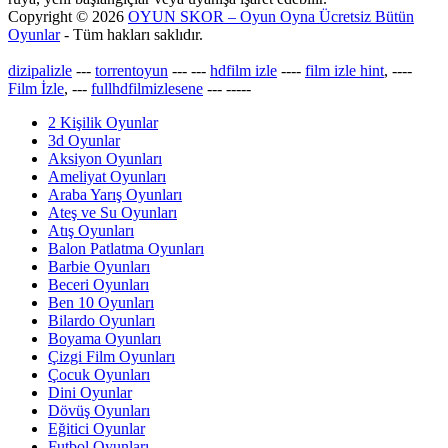
Copyright © 2026
OYUN SKOR – Oyun Oyna Ücretsiz Bütün
Oyunlar
- Tüm hakları saklıdır.
dizipalizle
---
torrentoyun
---
---
hdfilm izle
----
film izle hint
, ----
Film İzle
, ---
fullhdfilmizlesene
---
-----
2 Kişilik Oyunlar
3d Oyunlar
Aksiyon Oyunları
Ameliyat Oyunları
Araba Yarış Oyunları
Ateş ve Su Oyunları
Atış Oyunları
Balon Patlatma Oyunları
Barbie Oyunları
Beceri Oyunları
Ben 10 Oyunları
Bilardo Oyunları
Boyama Oyunları
Çizgi Film Oyunları
Çocuk Oyunları
Dini Oyunlar
Dövüş Oyunları
Eğitici Oyunlar
Futbol Oyunları