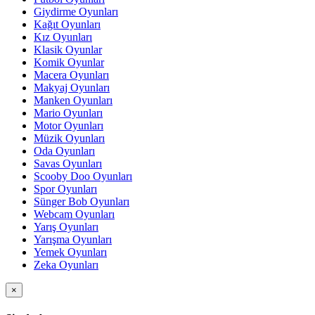
Giydirme Oyunları
Kağıt Oyunları
Kız Oyunları
Klasik Oyunlar
Komik Oyunlar
Macera Oyunları
Makyaj Oyunları
Manken Oyunları
Mario Oyunları
Motor Oyunları
Müzik Oyunları
Oda Oyunları
Savas Oyunları
Scooby Doo Oyunları
Spor Oyunları
Sünger Bob Oyunları
Webcam Oyunları
Yarış Oyunları
Yarışma Oyunları
Yemek Oyunları
Zeka Oyunları
×