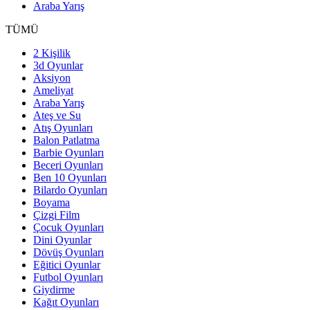
Araba Yarış
TÜMÜ
2 Kişilik
3d Oyunlar
Aksiyon
Ameliyat
Araba Yarış
Ateş ve Su
Atış Oyunları
Balon Patlatma
Barbie Oyunları
Beceri Oyunları
Ben 10 Oyunları
Bilardo Oyunları
Boyama
Çizgi Film
Çocuk Oyunları
Dini Oyunlar
Dövüş Oyunları
Eğitici Oyunlar
Futbol Oyunları
Giydirme
Kağıt Oyunları