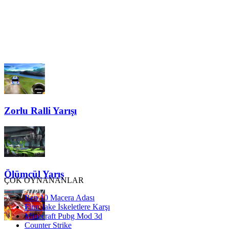
Zorlu Ralli Yarışı
Ölümcül Yarış
ÇOK OYNANANLAR
Ben 10 Macera Adası
Finn Jake İskeletlere Karşı
Minecraft Pubg Mod 3d
Counter Strike