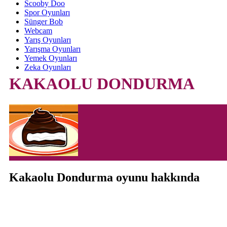
Scooby Doo
Spor Oyunları
Sünger Bob
Webcam
Yarış Oyunları
Yarışma Oyunları
Yemek Oyunları
Zeka Oyunları
KAKAOLU DONDURMA
Kakaolu Dondurma oyunu hakkında