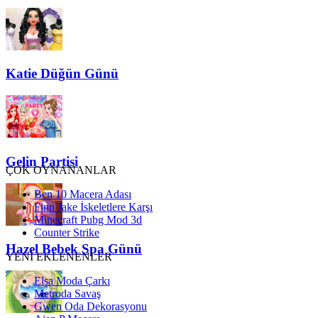
Katie Düğün Günü
Gelin Partisi
ÇOK OYNANANLAR
Ben 10 Macera Adası
Finn Jake İskeletlere Karşı
Minecraft Pubg Mod 3d
Counter Strike
Hazel Bebek Spa Günü
YENİ EKLENENLER
Elsa Moda Çarkı
Metroda Savaş
Gwen Oda Dekorasyonu