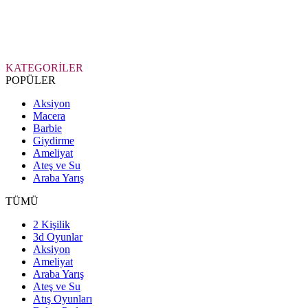
KATEGORİLER
POPÜLER
Aksiyon
Macera
Barbie
Giydirme
Ameliyat
Ateş ve Su
Araba Yarış
TÜMÜ
2 Kişilik
3d Oyunlar
Aksiyon
Ameliyat
Araba Yarış
Ateş ve Su
Atış Oyunları