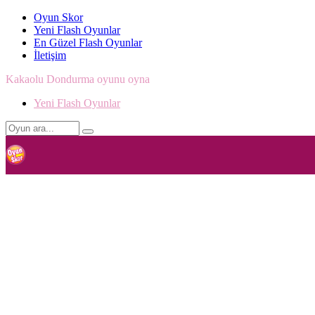
Oyun Skor
Yeni Flash Oyunlar
En Güzel Flash Oyunlar
İletişim
Kakaolu Dondurma oyunu oyna
Yeni Flash Oyunlar