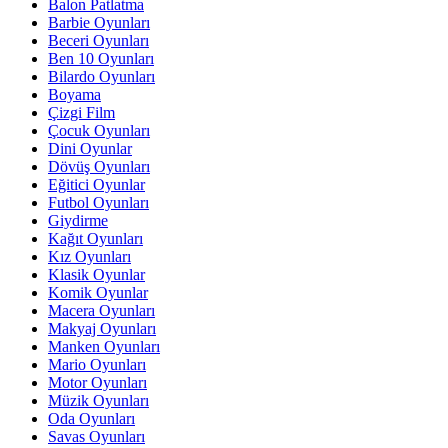
Balon Patlatma
Barbie Oyunları
Beceri Oyunları
Ben 10 Oyunları
Bilardo Oyunları
Boyama
Çizgi Film
Çocuk Oyunları
Dini Oyunlar
Dövüş Oyunları
Eğitici Oyunlar
Futbol Oyunları
Giydirme
Kağıt Oyunları
Kız Oyunları
Klasik Oyunlar
Komik Oyunlar
Macera Oyunları
Makyaj Oyunları
Manken Oyunları
Mario Oyunları
Motor Oyunları
Müzik Oyunları
Oda Oyunları
Savas Oyunları