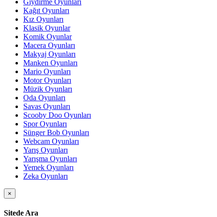
Giydirme Oyunları
Kağıt Oyunları
Kız Oyunları
Klasik Oyunlar
Komik Oyunlar
Macera Oyunları
Makyaj Oyunları
Manken Oyunları
Mario Oyunları
Motor Oyunları
Müzik Oyunları
Oda Oyunları
Savas Oyunları
Scooby Doo Oyunları
Spor Oyunları
Sünger Bob Oyunları
Webcam Oyunları
Yarış Oyunları
Yarışma Oyunları
Yemek Oyunları
Zeka Oyunları
×
Sitede Ara