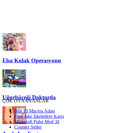
Elsa Kulak Operasyonu
Uğurböceği Doktorda
ÇOK OYNANANLAR
Ben 10 Macera Adası
Finn Jake İskeletlere Karşı
Minecraft Pubg Mod 3d
Counter Strike