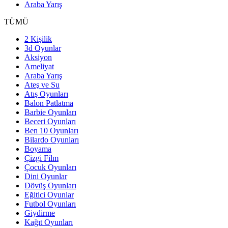
Araba Yarış
TÜMÜ
2 Kişilik
3d Oyunlar
Aksiyon
Ameliyat
Araba Yarış
Ateş ve Su
Atış Oyunları
Balon Patlatma
Barbie Oyunları
Beceri Oyunları
Ben 10 Oyunları
Bilardo Oyunları
Boyama
Çizgi Film
Çocuk Oyunları
Dini Oyunlar
Dövüş Oyunları
Eğitici Oyunlar
Futbol Oyunları
Giydirme
Kağıt Oyunları