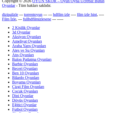
Copyright © 2026
OYUN SKOR – Oyun Oyna Ücretsiz Bütün
Oyunlar
- Tüm hakları saklıdır.
dizipalizle
---
torrentoyun
---
---
hdfilm izle
----
film izle hint
, ----
Film İzle
, ---
fullhdfilmizlesene
---
-----
2 Kişilik Oyunlar
3d Oyunlar
Aksiyon Oyunları
Ameliyat Oyunları
Araba Yarış Oyunları
Ateş ve Su Oyunları
Atış Oyunları
Balon Patlatma Oyunları
Barbie Oyunları
Beceri Oyunları
Ben 10 Oyunları
Bilardo Oyunları
Boyama Oyunları
Çizgi Film Oyunları
Çocuk Oyunları
Dini Oyunlar
Dövüş Oyunları
Eğitici Oyunlar
Futbol Oyunları