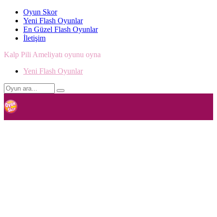
Oyun Skor
Yeni Flash Oyunlar
En Güzel Flash Oyunlar
İletişim
Kalp Pili Ameliyatı oyunu oyna
Yeni Flash Oyunlar