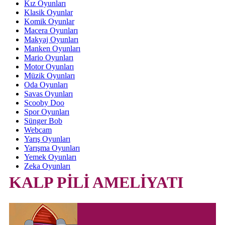
Kız Oyunları
Klasik Oyunlar
Komik Oyunlar
Macera Oyunları
Makyaj Oyunları
Manken Oyunları
Mario Oyunları
Motor Oyunları
Müzik Oyunları
Oda Oyunları
Savas Oyunları
Scooby Doo
Spor Oyunları
Sünger Bob
Webcam
Yarış Oyunları
Yarışma Oyunları
Yemek Oyunları
Zeka Oyunları
KALP PİLİ AMELİYATI