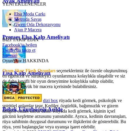
Ayak Ameliyatı
YENİ EKLENENLER
Elsa Moda Çarkı
Metroda Savaş
Gwen Oda Dekorasyonu
Ajan P Macera
Prenses Elsa Kalp Ameliyatı
BİZİ TAKİP EDİN
Facebook'ta beğen
Twitter'da takip et
Sitemap
OyunSkor HAKKINDA
Oyun Skor Flash Oyunları
seçeneklerimiz ile özenle oluşturulmuş
Elsa Kalp Ameliyatı
en eğlenceli ve sürükleyici oyunlarımıza kolaylıkla ulaşabilir ve siz
de daha keyifli bir oyun deneyimine kolaylıkla sahip olabilir,
kendinizi büyük bir macera içerisinde bulabilirsiniz.
dizi box
rüyada kedi görmek​, psikolojik ve
spiritüel anlamlar taşır. Kediler, özgürlük, bağımsızlık ve gizem
Bebek Uğurböceği Acilde
simgesi olarak kabul edilir. Rüyada kedi görmek, kişinin içsel
gücünü keşfetme arzusunu yansıtabilir. Ayrıca, kedinin davranışları,
rüya sahibinin duygusal durumunu ve ilişkilerini de gösterebilir. Bu
rüya, yeni başlangıçlar veya uyanışa işaret edebilir.