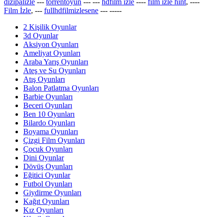
dizipalizle
---
torrentoyun
---
---
hdfilm izle
----
film izle hint
, ----
Film İzle
, ---
fullhdfilmizlesene
---
-----
2 Kişilik Oyunlar
3d Oyunlar
Aksiyon Oyunları
Ameliyat Oyunları
Araba Yarış Oyunları
Ateş ve Su Oyunları
Atış Oyunları
Balon Patlatma Oyunları
Barbie Oyunları
Beceri Oyunları
Ben 10 Oyunları
Bilardo Oyunları
Boyama Oyunları
Çizgi Film Oyunları
Çocuk Oyunları
Dini Oyunlar
Dövüş Oyunları
Eğitici Oyunlar
Futbol Oyunları
Giydirme Oyunları
Kağıt Oyunları
Kız Oyunları