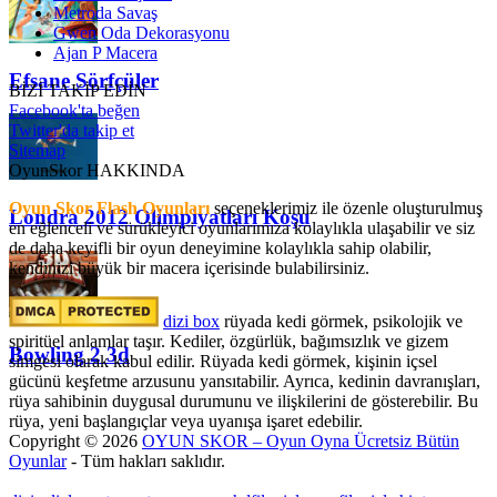
Metroda Savaş
Gwen Oda Dekorasyonu
Ajan P Macera
Efsane Sörfçüler
BİZİ TAKİP EDİN
Facebook'ta beğen
Twitter'da takip et
Sitemap
OyunSkor HAKKINDA
Oyun Skor Flash Oyunları
seçeneklerimiz ile özenle oluşturulmuş
Londra 2012 Olimpiyatları Koşu
en eğlenceli ve sürükleyici oyunlarımıza kolaylıkla ulaşabilir ve siz
de daha keyifli bir oyun deneyimine kolaylıkla sahip olabilir,
kendinizi büyük bir macera içerisinde bulabilirsiniz.
dizi box
rüyada kedi görmek​, psikolojik ve
spiritüel anlamlar taşır. Kediler, özgürlük, bağımsızlık ve gizem
Bowling 2 3d
simgesi olarak kabul edilir. Rüyada kedi görmek, kişinin içsel
gücünü keşfetme arzusunu yansıtabilir. Ayrıca, kedinin davranışları,
rüya sahibinin duygusal durumunu ve ilişkilerini de gösterebilir. Bu
rüya, yeni başlangıçlar veya uyanışa işaret edebilir.
Copyright © 2026
OYUN SKOR – Oyun Oyna Ücretsiz Bütün
Oyunlar
- Tüm hakları saklıdır.