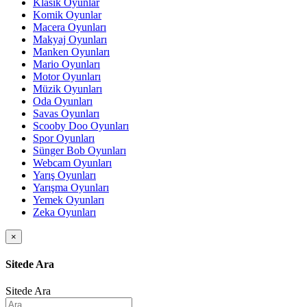
Klasik Oyunlar
Komik Oyunlar
Macera Oyunları
Makyaj Oyunları
Manken Oyunları
Mario Oyunları
Motor Oyunları
Müzik Oyunları
Oda Oyunları
Savas Oyunları
Scooby Doo Oyunları
Spor Oyunları
Sünger Bob Oyunları
Webcam Oyunları
Yarış Oyunları
Yarışma Oyunları
Yemek Oyunları
Zeka Oyunları
×
Sitede Ara
Sitede Ara