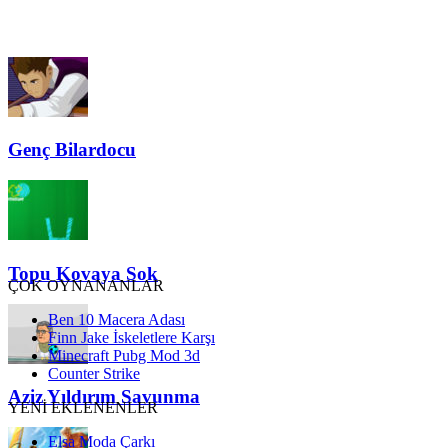
Genç Bilardocu
Topu Kovaya Sok
ÇOK OYNANANLAR
Ben 10 Macera Adası
Finn Jake İskeletlere Karşı
Minecraft Pubg Mod 3d
Counter Strike
Aziz Yıldırım Savunma
YENİ EKLENENLER
Elsa Moda Çarkı