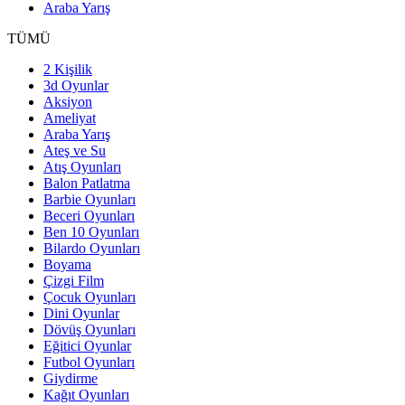
Araba Yarış
TÜMÜ
2 Kişilik
3d Oyunlar
Aksiyon
Ameliyat
Araba Yarış
Ateş ve Su
Atış Oyunları
Balon Patlatma
Barbie Oyunları
Beceri Oyunları
Ben 10 Oyunları
Bilardo Oyunları
Boyama
Çizgi Film
Çocuk Oyunları
Dini Oyunlar
Dövüş Oyunları
Eğitici Oyunlar
Futbol Oyunları
Giydirme
Kağıt Oyunları