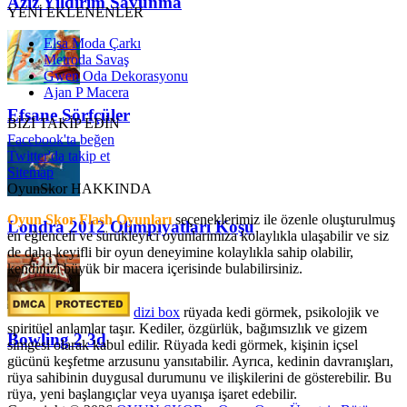
Aziz Yıldırım Savunma
YENİ EKLENENLER
Elsa Moda Çarkı
Metroda Savaş
Gwen Oda Dekorasyonu
Ajan P Macera
Efsane Sörfçüler
BİZİ TAKİP EDİN
Facebook'ta beğen
Twitter'da takip et
Sitemap
OyunSkor HAKKINDA
Oyun Skor Flash Oyunları
seçeneklerimiz ile özenle oluşturulmuş
Londra 2012 Olimpiyatları Koşu
en eğlenceli ve sürükleyici oyunlarımıza kolaylıkla ulaşabilir ve siz
de daha keyifli bir oyun deneyimine kolaylıkla sahip olabilir,
kendinizi büyük bir macera içerisinde bulabilirsiniz.
dizi box
rüyada kedi görmek​, psikolojik ve
spiritüel anlamlar taşır. Kediler, özgürlük, bağımsızlık ve gizem
Bowling 2 3d
simgesi olarak kabul edilir. Rüyada kedi görmek, kişinin içsel
gücünü keşfetme arzusunu yansıtabilir. Ayrıca, kedinin davranışları,
rüya sahibinin duygusal durumunu ve ilişkilerini de gösterebilir. Bu
rüya, yeni başlangıçlar veya uyanışa işaret edebilir.