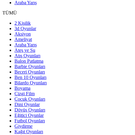
Araba Yarış
TÜMÜ
2 Kişilik
3d Oyunlar
Aksiyon
Ameliyat
Araba Yarış
Ateş ve Su
Atış Oyunları
Balon Patlatma
Barbie Oyunları
Beceri Oyunları
Ben 10 Oyunları
Bilardo Oyunları
Boyama
Çizgi Film
Çocuk Oyunları
Dini Oyunlar
Dövüş Oyunları
Eğitici Oyunlar
Futbol Oyunları
Giydirme
Kağıt Oyunları