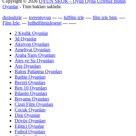
Copyright © 2026
OYUN SKOR – Oyun Oyna Ücretsiz Bütün
Oyunlar
- Tüm hakları saklıdır.
dizipalizle
---
torrentoyun
---
---
hdfilm izle
----
film izle hint
, ----
Film İzle
, ---
fullhdfilmizlesene
---
-----
2 Kişilik Oyunlar
3d Oyunlar
Aksiyon Oyunları
Ameliyat Oyunları
Araba Yarış Oyunları
Ateş ve Su Oyunları
Atış Oyunları
Balon Patlatma Oyunları
Barbie Oyunları
Beceri Oyunları
Ben 10 Oyunları
Bilardo Oyunları
Boyama Oyunları
Çizgi Film Oyunları
Çocuk Oyunları
Dini Oyunlar
Dövüş Oyunları
Eğitici Oyunlar
Futbol Oyunları