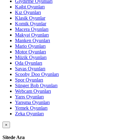
Giydirme Oyunları
Kağıt Oyunları
Kız Oyunları
Klasik Oyunlar
Komik Oyunlar
Macera Oyunları
Makyaj Oyunları
Manken Oyunları
Mario Oyunları
Motor Oyunları
Müzik Oyunları
Oda Oyunları
Savas Oyunları
Scooby Doo Oyunları
Spor Oyunları
Sünger Bob Oyunları
Webcam Oyunları
Yarış Oyunları
Yarışma Oyunları
Yemek Oyunları
Zeka Oyunları
×
Sitede Ara