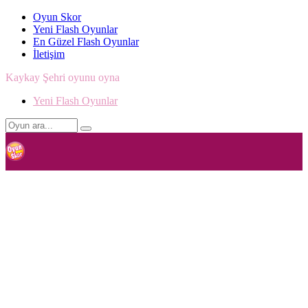
Oyun Skor
Yeni Flash Oyunlar
En Güzel Flash Oyunlar
İletişim
Kaykay Şehri oyunu oyna
Yeni Flash Oyunlar