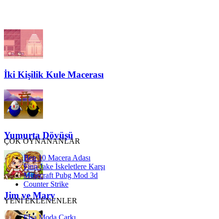
İki Kişilik Kule Macerası
Yumurta Dövüşü
ÇOK OYNANANLAR
Ben 10 Macera Adası
Finn Jake İskeletlere Karşı
Minecraft Pubg Mod 3d
Counter Strike
Jim ve Mary
YENİ EKLENENLER
Elsa Moda Çarkı