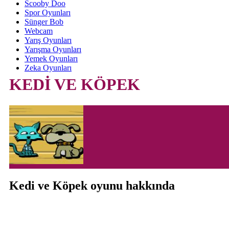
Scooby Doo
Spor Oyunları
Sünger Bob
Webcam
Yarış Oyunları
Yarışma Oyunları
Yemek Oyunları
Zeka Oyunları
KEDİ VE KÖPEK
Kedi ve Köpek oyunu hakkında