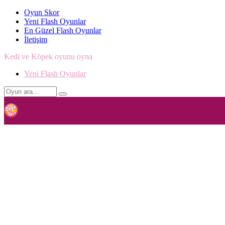
Oyun Skor
Yeni Flash Oyunlar
En Güzel Flash Oyunlar
İletişim
Kedi ve Köpek oyunu oyna
Yeni Flash Oyunlar