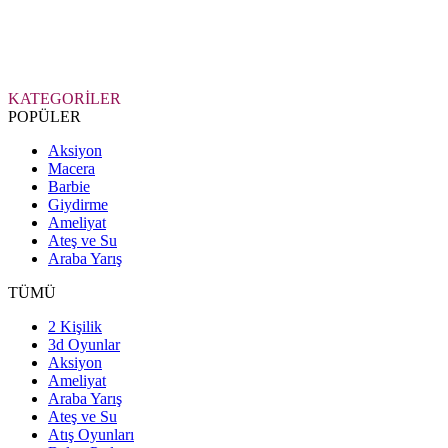
KATEGORİLER
POPÜLER
Aksiyon
Macera
Barbie
Giydirme
Ameliyat
Ateş ve Su
Araba Yarış
TÜMÜ
2 Kişilik
3d Oyunlar
Aksiyon
Ameliyat
Araba Yarış
Ateş ve Su
Atış Oyunları