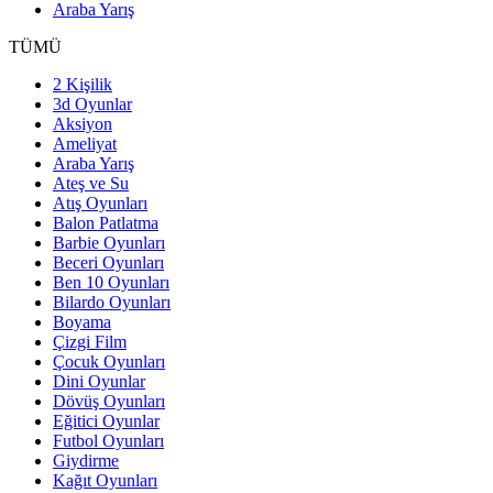
Araba Yarış
TÜMÜ
2 Kişilik
3d Oyunlar
Aksiyon
Ameliyat
Araba Yarış
Ateş ve Su
Atış Oyunları
Balon Patlatma
Barbie Oyunları
Beceri Oyunları
Ben 10 Oyunları
Bilardo Oyunları
Boyama
Çizgi Film
Çocuk Oyunları
Dini Oyunlar
Dövüş Oyunları
Eğitici Oyunlar
Futbol Oyunları
Giydirme
Kağıt Oyunları