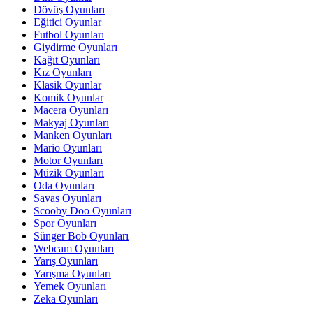
Dövüş Oyunları
Eğitici Oyunlar
Futbol Oyunları
Giydirme Oyunları
Kağıt Oyunları
Kız Oyunları
Klasik Oyunlar
Komik Oyunlar
Macera Oyunları
Makyaj Oyunları
Manken Oyunları
Mario Oyunları
Motor Oyunları
Müzik Oyunları
Oda Oyunları
Savas Oyunları
Scooby Doo Oyunları
Spor Oyunları
Sünger Bob Oyunları
Webcam Oyunları
Yarış Oyunları
Yarışma Oyunları
Yemek Oyunları
Zeka Oyunları