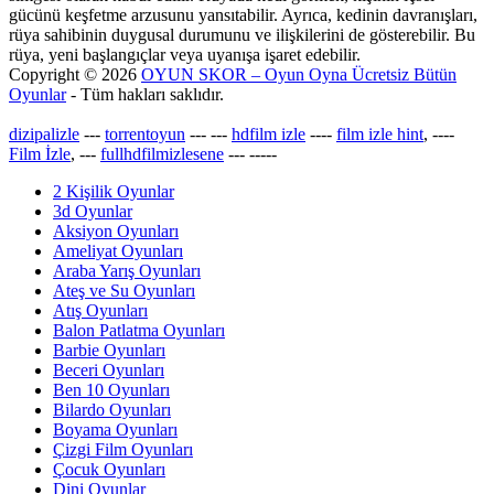
gücünü keşfetme arzusunu yansıtabilir. Ayrıca, kedinin davranışları,
rüya sahibinin duygusal durumunu ve ilişkilerini de gösterebilir. Bu
rüya, yeni başlangıçlar veya uyanışa işaret edebilir.
Copyright © 2026
OYUN SKOR – Oyun Oyna Ücretsiz Bütün
Oyunlar
- Tüm hakları saklıdır.
dizipalizle
---
torrentoyun
---
---
hdfilm izle
----
film izle hint
, ----
Film İzle
, ---
fullhdfilmizlesene
---
-----
2 Kişilik Oyunlar
3d Oyunlar
Aksiyon Oyunları
Ameliyat Oyunları
Araba Yarış Oyunları
Ateş ve Su Oyunları
Atış Oyunları
Balon Patlatma Oyunları
Barbie Oyunları
Beceri Oyunları
Ben 10 Oyunları
Bilardo Oyunları
Boyama Oyunları
Çizgi Film Oyunları
Çocuk Oyunları
Dini Oyunlar