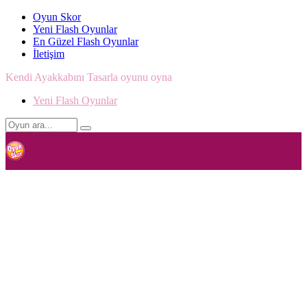
Oyun Skor
Yeni Flash Oyunlar
En Güzel Flash Oyunlar
İletişim
Kendi Ayakkabını Tasarla oyunu oyna
Yeni Flash Oyunlar