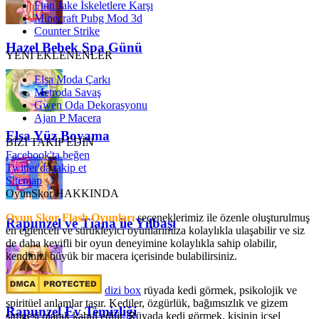
Finn Jake İskeletlere Karşı
Minecraft Pubg Mod 3d
Counter Strike
Hazel Bebek Spa Günü
YENİ EKLENENLER
Elsa Moda Çarkı
Metroda Savaş
Gwen Oda Dekorasyonu
Ajan P Macera
Elsa Yüz Boyama
BİZİ TAKİP EDİN
Facebook'ta beğen
Twitter'da takip et
Sitemap
OyunSkor HAKKINDA
Oyun Skor Flash Oyunları
seçeneklerimiz ile özenle oluşturulmuş
Rapunzel ve Tiana ile Yılbaşı
en eğlenceli ve sürükleyici oyunlarımıza kolaylıkla ulaşabilir ve siz
de daha keyifli bir oyun deneyimine kolaylıkla sahip olabilir,
kendinizi büyük bir macera içerisinde bulabilirsiniz.
dizi box
rüyada kedi görmek​, psikolojik ve
spiritüel anlamlar taşır. Kediler, özgürlük, bağımsızlık ve gizem
Rapunzel Ev Temizliği
simgesi olarak kabul edilir. Rüyada kedi görmek, kişinin içsel