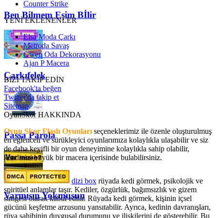
Counter Strike
Ben Bilmem Eşim Bİlir
YENİ EKLENENLER
Elsa Moda Çarkı
Metroda Savaş
Gwen Oda Dekorasyonu
Ajan P Macera
Çarkıfelek
BİZİ TAKİP EDİN
Facebook'ta beğen
Twitter'da takip et
Sitemap
OyunSkor HAKKINDA
Oyun Skor Flash Oyunları
seçeneklerimiz ile özenle oluşturulmuş
Passa Parola
en eğlenceli ve sürükleyici oyunlarımıza kolaylıkla ulaşabilir ve siz
de daha keyifli bir oyun deneyimine kolaylıkla sahip olabilir,
kendinizi büyük bir macera içerisinde bulabilirsiniz.
dizi box
rüyada kedi görmek​, psikolojik ve
spiritüel anlamlar taşır. Kediler, özgürlük, bağımsızlık ve gizem
Varmısın Yokmusun
simgesi olarak kabul edilir. Rüyada kedi görmek, kişinin içsel
gücünü keşfetme arzusunu yansıtabilir. Ayrıca, kedinin davranışları,
rüya sahibinin duygusal durumunu ve ilişkilerini de gösterebilir. Bu