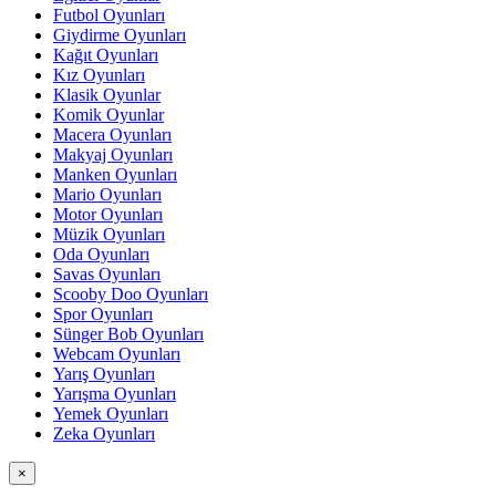
Futbol Oyunları
Giydirme Oyunları
Kağıt Oyunları
Kız Oyunları
Klasik Oyunlar
Komik Oyunlar
Macera Oyunları
Makyaj Oyunları
Manken Oyunları
Mario Oyunları
Motor Oyunları
Müzik Oyunları
Oda Oyunları
Savas Oyunları
Scooby Doo Oyunları
Spor Oyunları
Sünger Bob Oyunları
Webcam Oyunları
Yarış Oyunları
Yarışma Oyunları
Yemek Oyunları
Zeka Oyunları
×