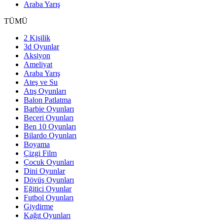
Araba Yarış
TÜMÜ
2 Kişilik
3d Oyunlar
Aksiyon
Ameliyat
Araba Yarış
Ateş ve Su
Atış Oyunları
Balon Patlatma
Barbie Oyunları
Beceri Oyunları
Ben 10 Oyunları
Bilardo Oyunları
Boyama
Çizgi Film
Çocuk Oyunları
Dini Oyunlar
Dövüş Oyunları
Eğitici Oyunlar
Futbol Oyunları
Giydirme
Kağıt Oyunları