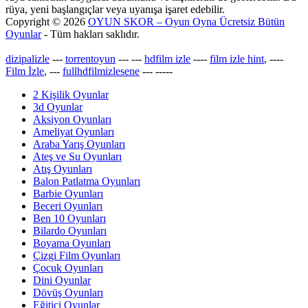
rüya, yeni başlangıçlar veya uyanışa işaret edebilir.
Copyright © 2026
OYUN SKOR – Oyun Oyna Ücretsiz Bütün
Oyunlar
- Tüm hakları saklıdır.
dizipalizle
---
torrentoyun
---
---
hdfilm izle
----
film izle hint
, ----
Film İzle
, ---
fullhdfilmizlesene
---
-----
2 Kişilik Oyunlar
3d Oyunlar
Aksiyon Oyunları
Ameliyat Oyunları
Araba Yarış Oyunları
Ateş ve Su Oyunları
Atış Oyunları
Balon Patlatma Oyunları
Barbie Oyunları
Beceri Oyunları
Ben 10 Oyunları
Bilardo Oyunları
Boyama Oyunları
Çizgi Film Oyunları
Çocuk Oyunları
Dini Oyunlar
Dövüş Oyunları
Eğitici Oyunlar