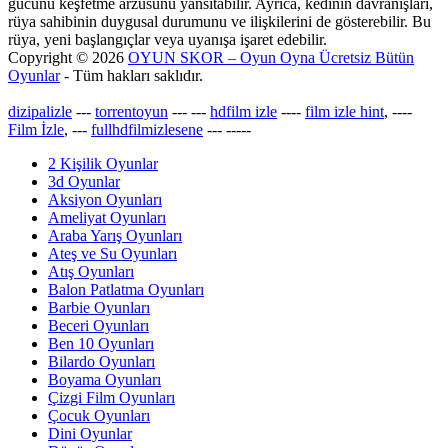
gücünü keşfetme arzusunu yansıtabilir. Ayrıca, kedinin davranışları,
rüya sahibinin duygusal durumunu ve ilişkilerini de gösterebilir. Bu
rüya, yeni başlangıçlar veya uyanışa işaret edebilir.
Copyright © 2026
OYUN SKOR – Oyun Oyna Ücretsiz Bütün
Oyunlar
- Tüm hakları saklıdır.
dizipalizle
---
torrentoyun
---
---
hdfilm izle
----
film izle hint
, ----
Film İzle
, ---
fullhdfilmizlesene
---
-----
2 Kişilik Oyunlar
3d Oyunlar
Aksiyon Oyunları
Ameliyat Oyunları
Araba Yarış Oyunları
Ateş ve Su Oyunları
Atış Oyunları
Balon Patlatma Oyunları
Barbie Oyunları
Beceri Oyunları
Ben 10 Oyunları
Bilardo Oyunları
Boyama Oyunları
Çizgi Film Oyunları
Çocuk Oyunları
Dini Oyunlar