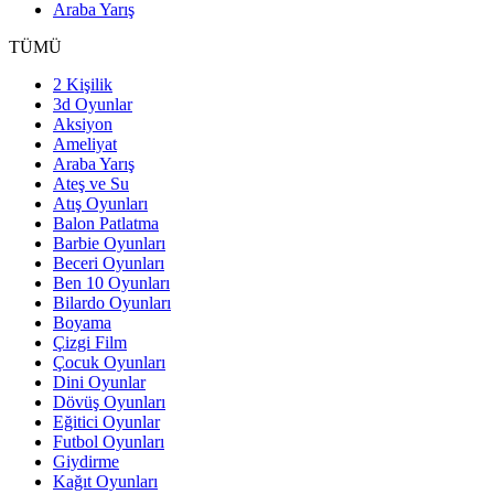
Araba Yarış
TÜMÜ
2 Kişilik
3d Oyunlar
Aksiyon
Ameliyat
Araba Yarış
Ateş ve Su
Atış Oyunları
Balon Patlatma
Barbie Oyunları
Beceri Oyunları
Ben 10 Oyunları
Bilardo Oyunları
Boyama
Çizgi Film
Çocuk Oyunları
Dini Oyunlar
Dövüş Oyunları
Eğitici Oyunlar
Futbol Oyunları
Giydirme
Kağıt Oyunları