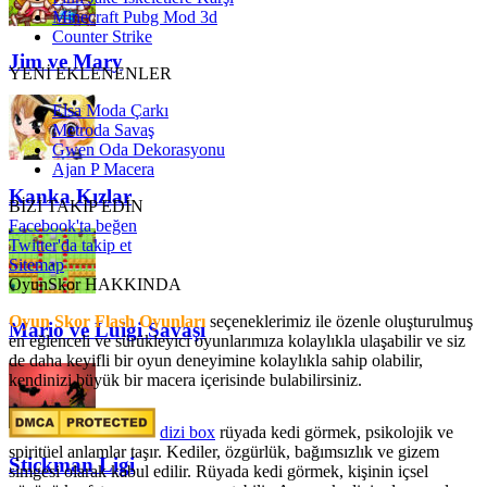
Minecraft Pubg Mod 3d
Counter Strike
Jim ve Mary
YENİ EKLENENLER
Elsa Moda Çarkı
Metroda Savaş
Gwen Oda Dekorasyonu
Ajan P Macera
Kanka Kızlar
BİZİ TAKİP EDİN
Facebook'ta beğen
Twitter'da takip et
Sitemap
OyunSkor HAKKINDA
Oyun Skor Flash Oyunları
seçeneklerimiz ile özenle oluşturulmuş
Mario ve Luigi Savaşı
en eğlenceli ve sürükleyici oyunlarımıza kolaylıkla ulaşabilir ve siz
de daha keyifli bir oyun deneyimine kolaylıkla sahip olabilir,
kendinizi büyük bir macera içerisinde bulabilirsiniz.
dizi box
rüyada kedi görmek​, psikolojik ve
spiritüel anlamlar taşır. Kediler, özgürlük, bağımsızlık ve gizem
Stickman Ligi
simgesi olarak kabul edilir. Rüyada kedi görmek, kişinin içsel