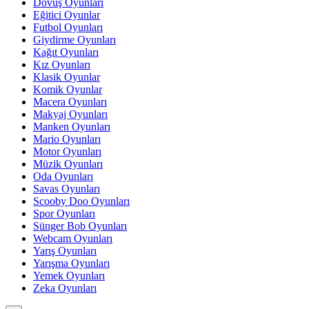
Dövüş Oyunları
Eğitici Oyunlar
Futbol Oyunları
Giydirme Oyunları
Kağıt Oyunları
Kız Oyunları
Klasik Oyunlar
Komik Oyunlar
Macera Oyunları
Makyaj Oyunları
Manken Oyunları
Mario Oyunları
Motor Oyunları
Müzik Oyunları
Oda Oyunları
Savas Oyunları
Scooby Doo Oyunları
Spor Oyunları
Sünger Bob Oyunları
Webcam Oyunları
Yarış Oyunları
Yarışma Oyunları
Yemek Oyunları
Zeka Oyunları