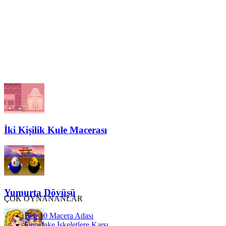
İki Kişilik Kule Macerası
Yumurta Dövüşü
ÇOK OYNANANLAR
Ben 10 Macera Adası
Finn Jake İskeletlere Karşı