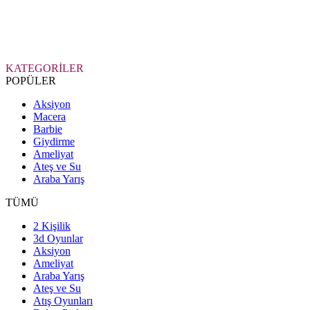
KATEGORİLER
POPÜLER
Aksiyon
Macera
Barbie
Giydirme
Ameliyat
Ateş ve Su
Araba Yarış
TÜMÜ
2 Kişilik
3d Oyunlar
Aksiyon
Ameliyat
Araba Yarış
Ateş ve Su
Atış Oyunları