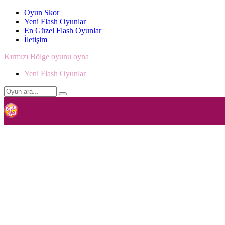
Oyun Skor
Yeni Flash Oyunlar
En Güzel Flash Oyunlar
İletişim
Kırmızı Bölge oyunu oyna
Yeni Flash Oyunlar