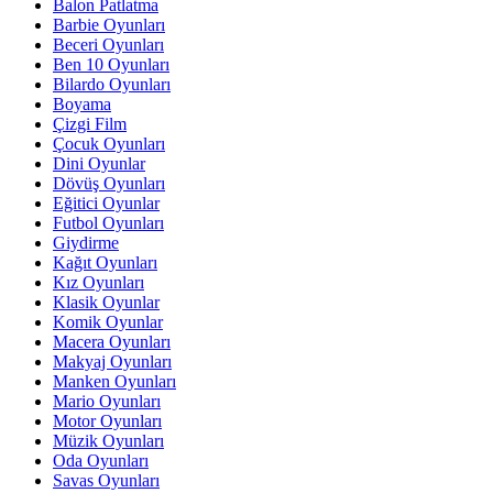
Balon Patlatma
Barbie Oyunları
Beceri Oyunları
Ben 10 Oyunları
Bilardo Oyunları
Boyama
Çizgi Film
Çocuk Oyunları
Dini Oyunlar
Dövüş Oyunları
Eğitici Oyunlar
Futbol Oyunları
Giydirme
Kağıt Oyunları
Kız Oyunları
Klasik Oyunlar
Komik Oyunlar
Macera Oyunları
Makyaj Oyunları
Manken Oyunları
Mario Oyunları
Motor Oyunları
Müzik Oyunları
Oda Oyunları
Savas Oyunları