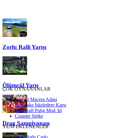
Zorlu Ralli Yarışı
Ölümcül Yarış
ÇOK OYNANANLAR
Ben 10 Macera Adası
Finn Jake İskeletlere Karşı
Minecraft Pubg Mod 3d
Counter Strike
Drag Şampiyonası
YENİ EKLENENLER
Elsa Moda Çarkı