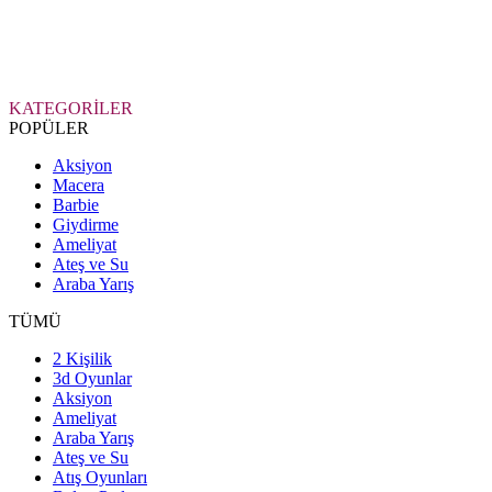
KATEGORİLER
POPÜLER
Aksiyon
Macera
Barbie
Giydirme
Ameliyat
Ateş ve Su
Araba Yarış
TÜMÜ
2 Kişilik
3d Oyunlar
Aksiyon
Ameliyat
Araba Yarış
Ateş ve Su
Atış Oyunları