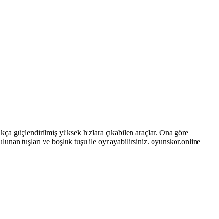
dukça güçlendirilmiş yüksek hızlara çıkabilen araçlar. Ona göre
unan tuşları ve boşluk tuşu ile oynayabilirsiniz. oyunskor.online