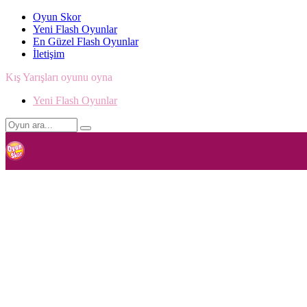
Oyun Skor
Yeni Flash Oyunlar
En Güzel Flash Oyunlar
İletişim
Kış Yarışları oyunu oyna
Yeni Flash Oyunlar