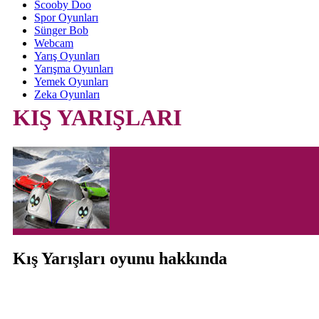
Scooby Doo
Spor Oyunları
Sünger Bob
Webcam
Yarış Oyunları
Yarışma Oyunları
Yemek Oyunları
Zeka Oyunları
KIŞ YARIŞLARI
Kış Yarışları oyunu hakkında