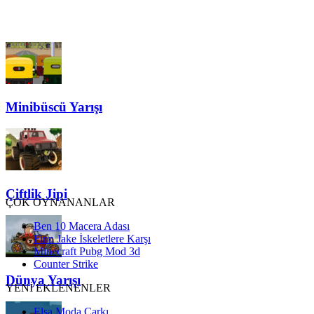
Minibüscü Yarışı
Çiftlik Jipi
ÇOK OYNANANLAR
Ben 10 Macera Adası
Finn Jake İskeletlere Karşı
Minecraft Pubg Mod 3d
Counter Strike
Dünya Yarışı
YENİ EKLENENLER
Elsa Moda Çarkı