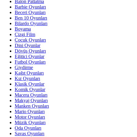
Balon Patlatma
Barbie Oyunları
Beceri Oyunları
Ben 10 Oyunları
Bilardo Oyunları
Boyama
Çizgi Film
Çocuk Oyunları
Dini Oyunlar
Dövüş Oyunları
Eğitici Oyunlar
Futbol Oyunları
Giydirme
Kağıt Oyunları
Kız Oyunları
Klasik Oyunlar
Komik Oyunlar
Macera Oyunları
Makyaj Oyunları
Manken Oyunları
Mario Oyunları
Motor Oyunları
Müzik Oyunları
Oda Oyunları
Savas Oyunları