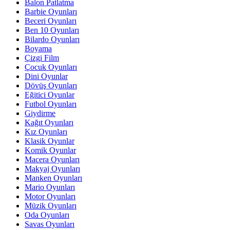
Balon Patlatma
Barbie Oyunları
Beceri Oyunları
Ben 10 Oyunları
Bilardo Oyunları
Boyama
Çizgi Film
Çocuk Oyunları
Dini Oyunlar
Dövüş Oyunları
Eğitici Oyunlar
Futbol Oyunları
Giydirme
Kağıt Oyunları
Kız Oyunları
Klasik Oyunlar
Komik Oyunlar
Macera Oyunları
Makyaj Oyunları
Manken Oyunları
Mario Oyunları
Motor Oyunları
Müzik Oyunları
Oda Oyunları
Savas Oyunları