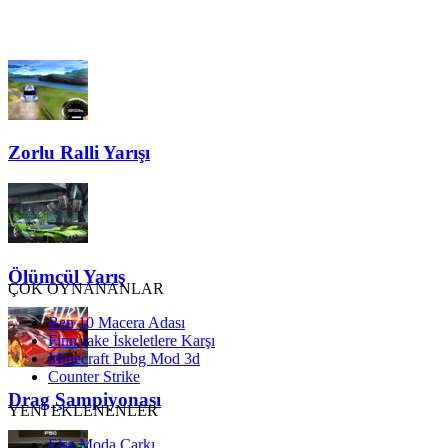
Zorlu Ralli Yarışı
Ölümcül Yarış
ÇOK OYNANANLAR
Ben 10 Macera Adası
Finn Jake İskeletlere Karşı
Minecraft Pubg Mod 3d
Counter Strike
Drag Şampiyonası
YENİ EKLENENLER
Elsa Moda Çarkı