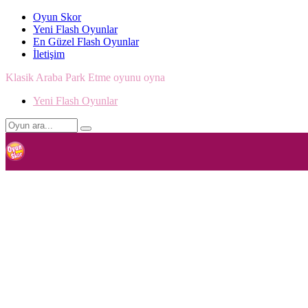
Oyun Skor
Yeni Flash Oyunlar
En Güzel Flash Oyunlar
İletişim
Klasik Araba Park Etme oyunu oyna
Yeni Flash Oyunlar