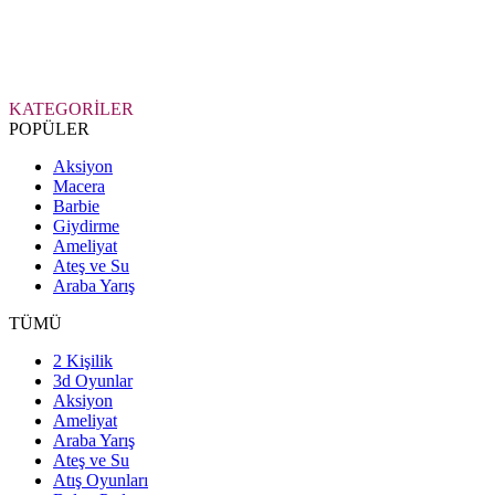
KATEGORİLER
POPÜLER
Aksiyon
Macera
Barbie
Giydirme
Ameliyat
Ateş ve Su
Araba Yarış
TÜMÜ
2 Kişilik
3d Oyunlar
Aksiyon
Ameliyat
Araba Yarış
Ateş ve Su
Atış Oyunları