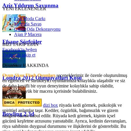
Aziz Yıldırım Savunma
YENİ EKLENENLER
Elsa Moda Çarkı
Metroda Savaş
Gwen Oda Dekorasyonu
Ajan P Macera
Efsane Sörfçüler
BİZİ TAKİP EDİN
Facebook'ta beğen
Twitter'da takip et
Sitemap
OyunSkor HAKKINDA
Oyun Skor Flash Oyunları
seçeneklerimiz ile özenle oluşturulmuş
Londra 2012 Olimpiyatları Koşu
en eğlenceli ve sürükleyici oyunlarımıza kolaylıkla ulaşabilir ve siz
de daha keyifli bir oyun deneyimine kolaylıkla sahip olabilir,
kendinizi büyük bir macera içerisinde bulabilirsiniz.
dizi box
rüyada kedi görmek​, psikolojik ve
spiritüel anlamlar taşır. Kediler, özgürlük, bağımsızlık ve gizem
Bowling 2 3d
simgesi olarak kabul edilir. Rüyada kedi görmek, kişinin içsel
gücünü keşfetme arzusunu yansıtabilir. Ayrıca, kedinin davranışları,
rüya sahibinin duygusal durumunu ve ilişkilerini de gösterebilir. Bu