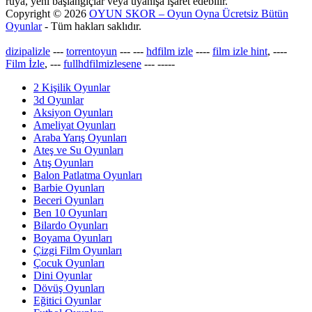
rüya, yeni başlangıçlar veya uyanışa işaret edebilir.
Copyright © 2026
OYUN SKOR – Oyun Oyna Ücretsiz Bütün
Oyunlar
- Tüm hakları saklıdır.
dizipalizle
---
torrentoyun
---
---
hdfilm izle
----
film izle hint
, ----
Film İzle
, ---
fullhdfilmizlesene
---
-----
2 Kişilik Oyunlar
3d Oyunlar
Aksiyon Oyunları
Ameliyat Oyunları
Araba Yarış Oyunları
Ateş ve Su Oyunları
Atış Oyunları
Balon Patlatma Oyunları
Barbie Oyunları
Beceri Oyunları
Ben 10 Oyunları
Bilardo Oyunları
Boyama Oyunları
Çizgi Film Oyunları
Çocuk Oyunları
Dini Oyunlar
Dövüş Oyunları
Eğitici Oyunlar