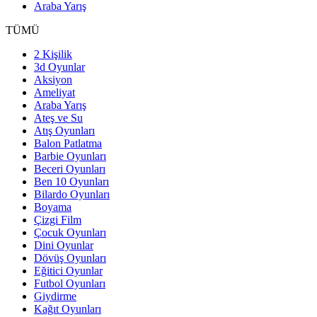
Araba Yarış
TÜMÜ
2 Kişilik
3d Oyunlar
Aksiyon
Ameliyat
Araba Yarış
Ateş ve Su
Atış Oyunları
Balon Patlatma
Barbie Oyunları
Beceri Oyunları
Ben 10 Oyunları
Bilardo Oyunları
Boyama
Çizgi Film
Çocuk Oyunları
Dini Oyunlar
Dövüş Oyunları
Eğitici Oyunlar
Futbol Oyunları
Giydirme
Kağıt Oyunları