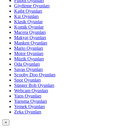
Futbol Oyunları
Giydirme Oyunları
Kağıt Oyunları
Kız Oyunları
Klasik Oyunlar
Komik Oyunlar
Macera Oyunları
Makyaj Oyunları
Manken Oyunları
Mario Oyunları
Motor Oyunları
Müzik Oyunları
Oda Oyunları
Savas Oyunları
Scooby Doo Oyunları
Spor Oyunları
Sünger Bob Oyunları
Webcam Oyunları
Yarış Oyunları
Yarışma Oyunları
Yemek Oyunları
Zeka Oyunları
×