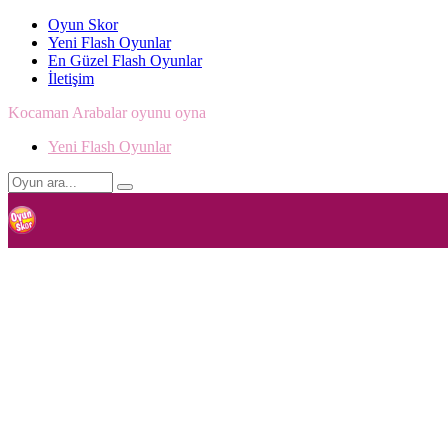
Oyun Skor
Yeni Flash Oyunlar
En Güzel Flash Oyunlar
İletişim
Kocaman Arabalar oyunu oyna
Yeni Flash Oyunlar