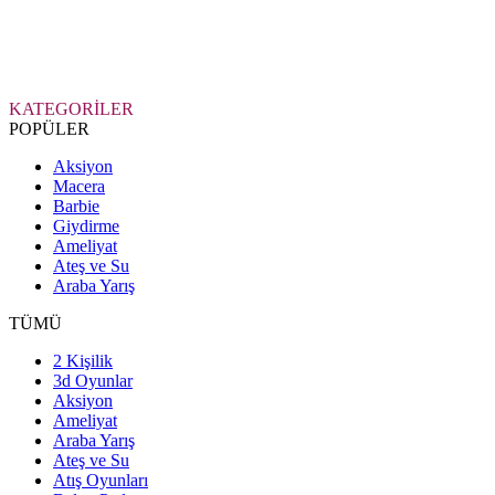
KATEGORİLER
POPÜLER
Aksiyon
Macera
Barbie
Giydirme
Ameliyat
Ateş ve Su
Araba Yarış
TÜMÜ
2 Kişilik
3d Oyunlar
Aksiyon
Ameliyat
Araba Yarış
Ateş ve Su
Atış Oyunları