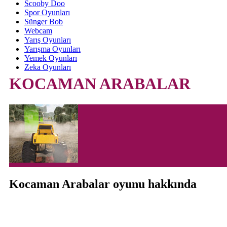
Scooby Doo
Spor Oyunları
Sünger Bob
Webcam
Yarış Oyunları
Yarışma Oyunları
Yemek Oyunları
Zeka Oyunları
KOCAMAN ARABALAR
Kocaman Arabalar oyunu hakkında