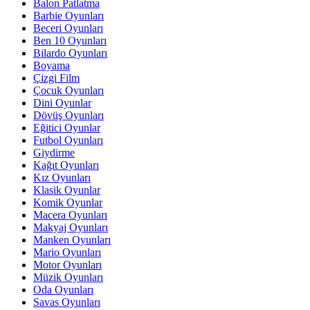
Balon Patlatma
Barbie Oyunları
Beceri Oyunları
Ben 10 Oyunları
Bilardo Oyunları
Boyama
Çizgi Film
Çocuk Oyunları
Dini Oyunlar
Dövüş Oyunları
Eğitici Oyunlar
Futbol Oyunları
Giydirme
Kağıt Oyunları
Kız Oyunları
Klasik Oyunlar
Komik Oyunlar
Macera Oyunları
Makyaj Oyunları
Manken Oyunları
Mario Oyunları
Motor Oyunları
Müzik Oyunları
Oda Oyunları
Savas Oyunları