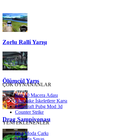
Zorlu Ralli Yarışı
Ölümcül Yarış
ÇOK OYNANANLAR
Ben 10 Macera Adası
Finn Jake İskeletlere Karşı
Minecraft Pubg Mod 3d
Counter Strike
Drag Şampiyonası
YENİ EKLENENLER
Elsa Moda Çarkı
Metroda Savaş