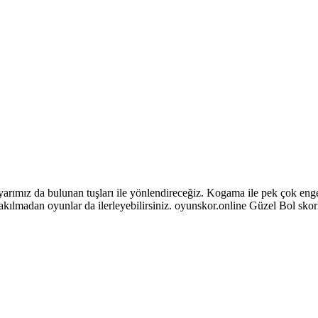
ız da bulunan tuşları ile yönlendireceğiz. Kogama ile pek çok engel i
takılmadan oyunlar da ilerleyebilirsiniz. oyunskor.online Güzel Bol sko