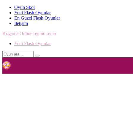
Oyun Skor
Yeni Flash Oyunlar
En Güzel Flash Oyunlar
İletişim
Kogama Online oyunu oyna
Yeni Flash Oyunlar