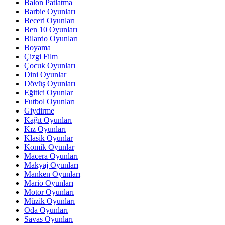
Balon Patlatma
Barbie Oyunları
Beceri Oyunları
Ben 10 Oyunları
Bilardo Oyunları
Boyama
Çizgi Film
Çocuk Oyunları
Dini Oyunlar
Dövüş Oyunları
Eğitici Oyunlar
Futbol Oyunları
Giydirme
Kağıt Oyunları
Kız Oyunları
Klasik Oyunlar
Komik Oyunlar
Macera Oyunları
Makyaj Oyunları
Manken Oyunları
Mario Oyunları
Motor Oyunları
Müzik Oyunları
Oda Oyunları
Savas Oyunları