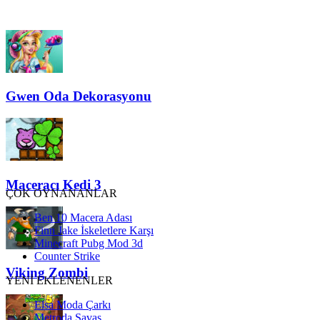
Gwen Oda Dekorasyonu
Maceracı Kedi 3
ÇOK OYNANANLAR
Ben 10 Macera Adası
Finn Jake İskeletlere Karşı
Minecraft Pubg Mod 3d
Counter Strike
Viking Zombi
YENİ EKLENENLER
Elsa Moda Çarkı
Metroda Savaş