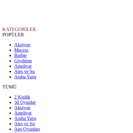
KATEGORİLER
POPÜLER
Aksiyon
Macera
Barbie
Giydirme
Ameliyat
Ateş ve Su
Araba Yarış
TÜMÜ
2 Kişilik
3d Oyunlar
Aksiyon
Ameliyat
Araba Yarış
Ateş ve Su
Atış Oyunları