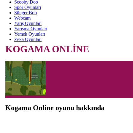
Scooby Doo
Spor Oyunları
Sünger Bob
Webcam
Yarış Oyunları
Yarışma Oyunları
Yemek Oyunları
Zeka Oyunları
KOGAMA ONLİNE
Kogama Online oyunu hakkında