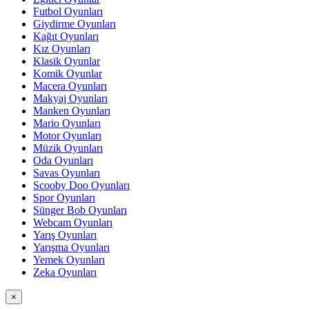
Futbol Oyunları
Giydirme Oyunları
Kağıt Oyunları
Kız Oyunları
Klasik Oyunlar
Komik Oyunlar
Macera Oyunları
Makyaj Oyunları
Manken Oyunları
Mario Oyunları
Motor Oyunları
Müzik Oyunları
Oda Oyunları
Savas Oyunları
Scooby Doo Oyunları
Spor Oyunları
Sünger Bob Oyunları
Webcam Oyunları
Yarış Oyunları
Yarışma Oyunları
Yemek Oyunları
Zeka Oyunları
×