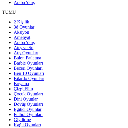
Araba Yarış
TÜMÜ
2 Kişilik
3d Oyunlar
Aksiyon
Ameliyat
Araba Yarış
Ateş ve Su
Atış Oyunları
Balon Patlatma
Barbie Oyunları
Beceri Oyunları
Ben 10 Oyunları
Bilardo Oyunları
Boyama
Çizgi Film
Çocuk Oyunları
Dini Oyunlar
Dövüş Oyunları
Eğitici Oyunlar
Futbol Oyunları
Giydirme
Kağıt Oyunları