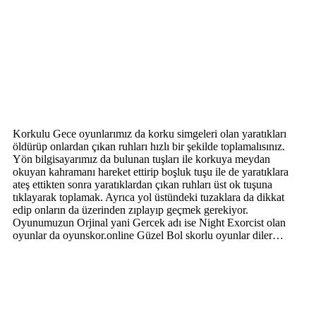
Korkulu Gece oyunlarımız da korku simgeleri olan yaratıkları
öldürüp onlardan çıkan ruhları hızlı bir şekilde toplamalısınız.
Yön bilgisayarımız da bulunan tuşları ile korkuya meydan
okuyan kahramanı hareket ettirip boşluk tuşu ile de yaratıklara
ateş ettikten sonra yaratıklardan çıkan ruhları üst ok tuşuna
tıklayarak toplamak. Ayrıca yol üstündeki tuzaklara da dikkat
edip onların da üzerinden zıplayıp geçmek gerekiyor.
Oyunumuzun Orjinal yani Gercek adı ise Night Exorcist olan
oyunlar da oyunskor.online Güzel Bol skorlu oyunlar diler…