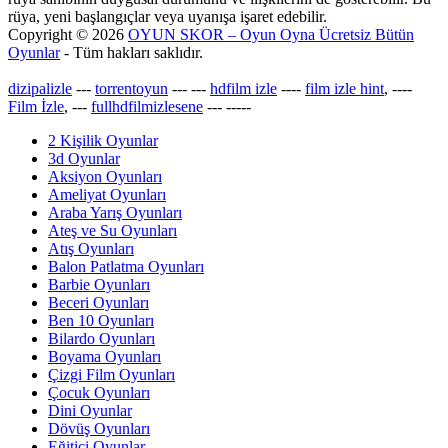
rüya, yeni başlangıçlar veya uyanışa işaret edebilir.
Copyright © 2026
OYUN SKOR – Oyun Oyna Ücretsiz Bütün
Oyunlar
- Tüm hakları saklıdır.
dizipalizle
---
torrentoyun
---
---
hdfilm izle
----
film izle hint
, ----
Film İzle
, ---
fullhdfilmizlesene
---
-----
2 Kişilik Oyunlar
3d Oyunlar
Aksiyon Oyunları
Ameliyat Oyunları
Araba Yarış Oyunları
Ateş ve Su Oyunları
Atış Oyunları
Balon Patlatma Oyunları
Barbie Oyunları
Beceri Oyunları
Ben 10 Oyunları
Bilardo Oyunları
Boyama Oyunları
Çizgi Film Oyunları
Çocuk Oyunları
Dini Oyunlar
Dövüş Oyunları
Eğitici Oyunlar