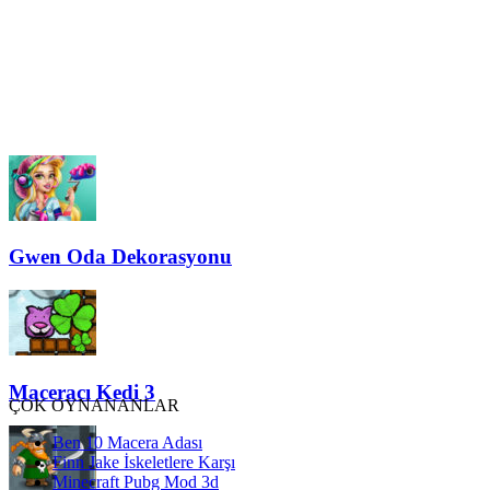
Gwen Oda Dekorasyonu
Maceracı Kedi 3
ÇOK OYNANANLAR
Ben 10 Macera Adası
Finn Jake İskeletlere Karşı
Minecraft Pubg Mod 3d