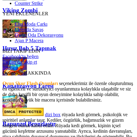
Counter Strike
Viking Zombi
YENİ EKLENENLER
Elsa Moda Çarkı
Metroda Savaş
Gwen Oda Dekorasyonu
Ajan P Macera
Hırsız Bob 5 Tapınak
BİZİ TAKİP EDİN
Facebook'ta beğen
Twitter'da takip et
Sitemap
OyunSkor HAKKINDA
Oyun Skor Flash Oyunları
seçeneklerimiz ile özenle oluşturulmuş
Kanalizasyon Faresi
en eğlenceli ve sürükleyici oyunlarımıza kolaylıkla ulaşabilir ve siz
de daha keyifli bir oyun deneyimine kolaylıkla sahip olabilir,
kendinizi büyük bir macera içerisinde bulabilirsiniz.
dizi box
rüyada kedi görmek​, psikolojik ve
spiritüel anlamlar taşır. Kediler, özgürlük, bağımsızlık ve gizem
Rapunzel Bronzlaştır
simgesi olarak kabul edilir. Rüyada kedi görmek, kişinin içsel
gücünü keşfetme arzusunu yansıtabilir. Ayrıca, kedinin davranışları,
rüya sahibinin duygusal durumunu ve ilişkilerini de gösterebilir. Bu