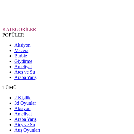
KATEGORİLER
POPÜLER
Aksiyon
Macera
Barbie
Giydirme
Ameliyat
Ateş ve Su
Araba Yarış
TÜMÜ
2 Kişilik
3d Oyunlar
Aksiyon
Ameliyat
Araba Yarış
Ateş ve Su
Atış Oyunları