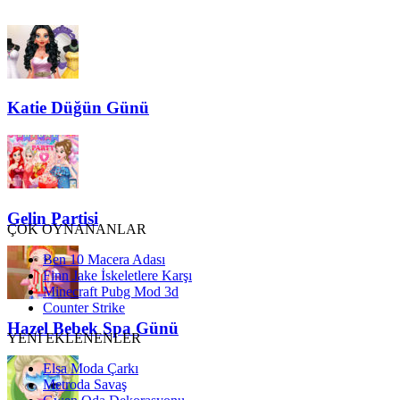
Katie Düğün Günü
Gelin Partisi
ÇOK OYNANANLAR
Ben 10 Macera Adası
Finn Jake İskeletlere Karşı
Minecraft Pubg Mod 3d
Counter Strike
Hazel Bebek Spa Günü
YENİ EKLENENLER
Elsa Moda Çarkı
Metroda Savaş