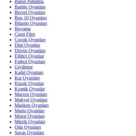
Balon Patlatma
Barbie Oyunları
Beceri Oyunları
Ben 10 Oyunları
Bilardo Oyunları
Boyama
Çizgi Film
Çocuk Oyunları
Dini Oyunlar
Dövüş Oyunları
Eğitici Oyunlar
Futbol Oyunları
Giydirme
Kağıt Oyunları
Kız Oyunları
Klasik Oyunlar
Komik Oyunlar
Macera Oyunları
Makyaj Oyunları
Manken Oyunları
Mario Oyunları
Motor Oyunları
Müzik Oyunları
Oda Oyunları
Savas Oyunları