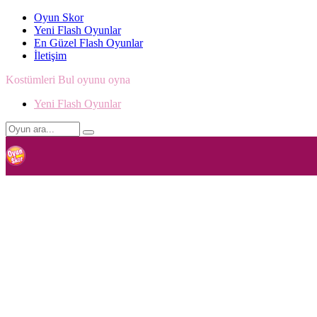
Oyun Skor
Yeni Flash Oyunlar
En Güzel Flash Oyunlar
İletişim
Kostümleri Bul oyunu oyna
Yeni Flash Oyunlar