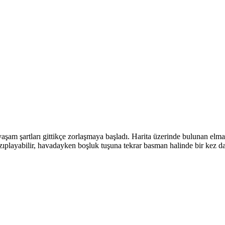
 yaşam şartları gittikçe zorlaşmaya başladı. Harita üzerinde bulunan el
ıplayabilir, havadayken boşluk tuşuna tekrar basman halinde bir kez dah