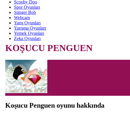
Scooby Doo
Spor Oyunları
Sünger Bob
Webcam
Yarış Oyunları
Yarışma Oyunları
Yemek Oyunları
Zeka Oyunları
KOŞUCU PENGUEN
Koşucu Penguen oyunu hakkında