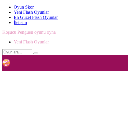
Oyun Skor
Yeni Flash Oyunlar
En Güzel Flash Oyunlar
İletişim
Koşucu Penguen oyunu oyna
Yeni Flash Oyunlar