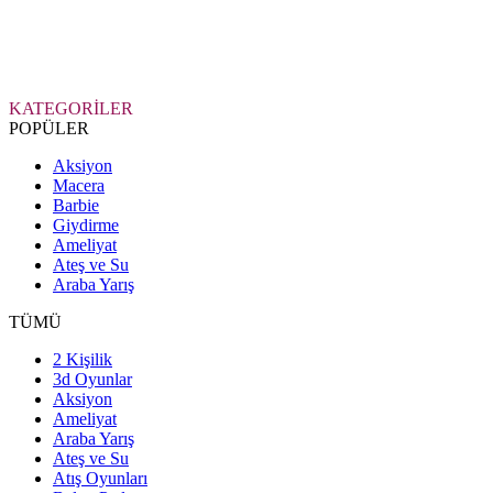
KATEGORİLER
POPÜLER
Aksiyon
Macera
Barbie
Giydirme
Ameliyat
Ateş ve Su
Araba Yarış
TÜMÜ
2 Kişilik
3d Oyunlar
Aksiyon
Ameliyat
Araba Yarış
Ateş ve Su
Atış Oyunları