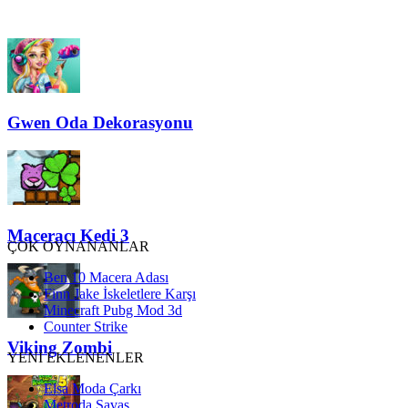
Gwen Oda Dekorasyonu
Maceracı Kedi 3
ÇOK OYNANANLAR
Ben 10 Macera Adası
Finn Jake İskeletlere Karşı
Minecraft Pubg Mod 3d
Counter Strike
Viking Zombi
YENİ EKLENENLER
Elsa Moda Çarkı
Metroda Savaş