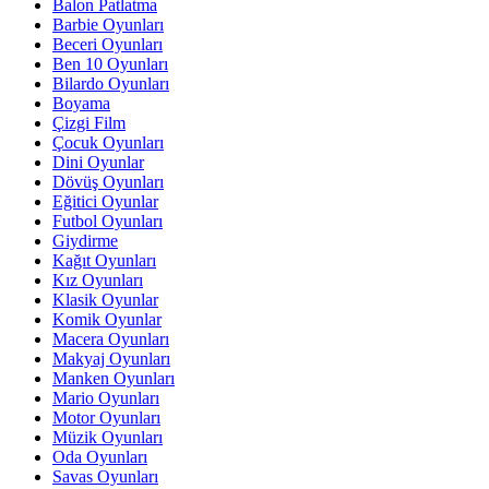
Balon Patlatma
Barbie Oyunları
Beceri Oyunları
Ben 10 Oyunları
Bilardo Oyunları
Boyama
Çizgi Film
Çocuk Oyunları
Dini Oyunlar
Dövüş Oyunları
Eğitici Oyunlar
Futbol Oyunları
Giydirme
Kağıt Oyunları
Kız Oyunları
Klasik Oyunlar
Komik Oyunlar
Macera Oyunları
Makyaj Oyunları
Manken Oyunları
Mario Oyunları
Motor Oyunları
Müzik Oyunları
Oda Oyunları
Savas Oyunları