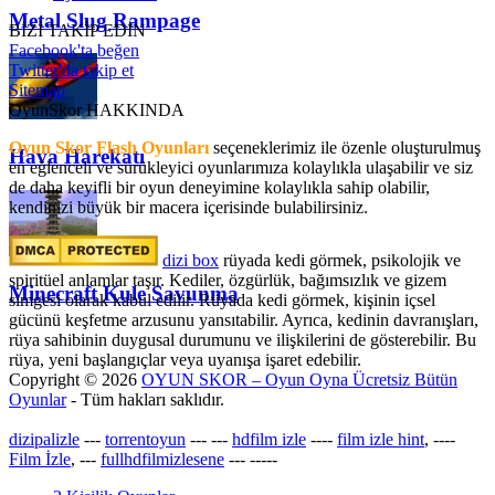
Metal Slug Rampage
BİZİ TAKİP EDİN
Facebook'ta beğen
Twitter'da takip et
Sitemap
OyunSkor HAKKINDA
Oyun Skor Flash Oyunları
seçeneklerimiz ile özenle oluşturulmuş
Hava Harekatı
en eğlenceli ve sürükleyici oyunlarımıza kolaylıkla ulaşabilir ve siz
de daha keyifli bir oyun deneyimine kolaylıkla sahip olabilir,
kendinizi büyük bir macera içerisinde bulabilirsiniz.
dizi box
rüyada kedi görmek​, psikolojik ve
spiritüel anlamlar taşır. Kediler, özgürlük, bağımsızlık ve gizem
Minecraft Kule Savunma
simgesi olarak kabul edilir. Rüyada kedi görmek, kişinin içsel
gücünü keşfetme arzusunu yansıtabilir. Ayrıca, kedinin davranışları,
rüya sahibinin duygusal durumunu ve ilişkilerini de gösterebilir. Bu
rüya, yeni başlangıçlar veya uyanışa işaret edebilir.
Copyright © 2026
OYUN SKOR – Oyun Oyna Ücretsiz Bütün
Oyunlar
- Tüm hakları saklıdır.
dizipalizle
---
torrentoyun
---
---
hdfilm izle
----
film izle hint
, ----
Film İzle
, ---
fullhdfilmizlesene
---
-----