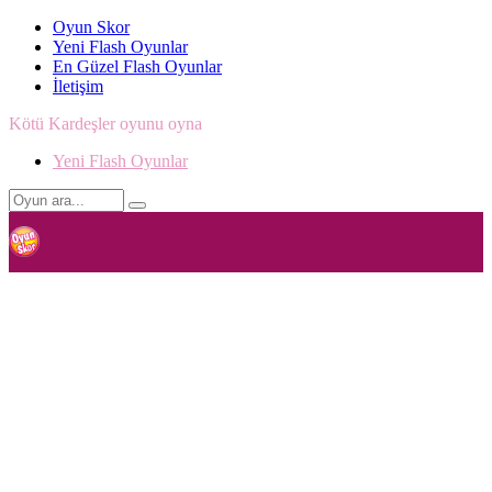
Oyun Skor
Yeni Flash Oyunlar
En Güzel Flash Oyunlar
İletişim
Kötü Kardeşler oyunu oyna
Yeni Flash Oyunlar