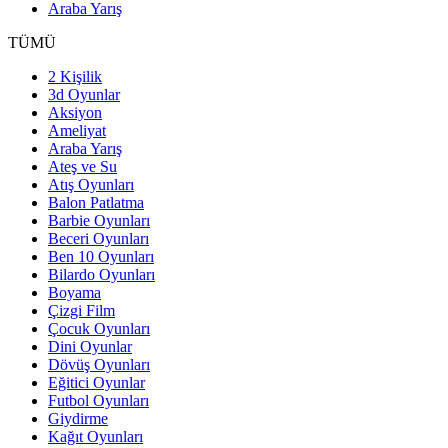
Araba Yarış
TÜMÜ
2 Kişilik
3d Oyunlar
Aksiyon
Ameliyat
Araba Yarış
Ateş ve Su
Atış Oyunları
Balon Patlatma
Barbie Oyunları
Beceri Oyunları
Ben 10 Oyunları
Bilardo Oyunları
Boyama
Çizgi Film
Çocuk Oyunları
Dini Oyunlar
Dövüş Oyunları
Eğitici Oyunlar
Futbol Oyunları
Giydirme
Kağıt Oyunları