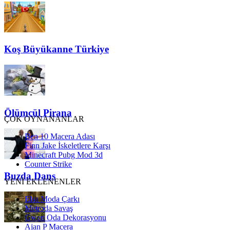
Koş Büyükanne Türkiye
Ölümcül Pirana
ÇOK OYNANANLAR
Ben 10 Macera Adası
Finn Jake İskeletlere Karşı
Minecraft Pubg Mod 3d
Counter Strike
Buzda Dans
YENİ EKLENENLER
Elsa Moda Çarkı
Metroda Savaş
Gwen Oda Dekorasyonu
Ajan P Macera