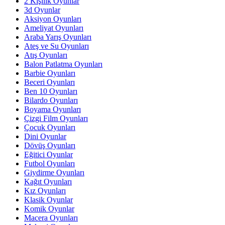
2 Kişilik Oyunlar
3d Oyunlar
Aksiyon Oyunları
Ameliyat Oyunları
Araba Yarış Oyunları
Ateş ve Su Oyunları
Atış Oyunları
Balon Patlatma Oyunları
Barbie Oyunları
Beceri Oyunları
Ben 10 Oyunları
Bilardo Oyunları
Boyama Oyunları
Çizgi Film Oyunları
Çocuk Oyunları
Dini Oyunlar
Dövüş Oyunları
Eğitici Oyunlar
Futbol Oyunları
Giydirme Oyunları
Kağıt Oyunları
Kız Oyunları
Klasik Oyunlar
Komik Oyunlar
Macera Oyunları