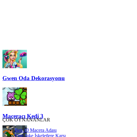
Gwen Oda Dekorasyonu
Maceracı Kedi 3
ÇOK OYNANANLAR
Ben 10 Macera Adası
Finn Jake İskeletlere Karşı