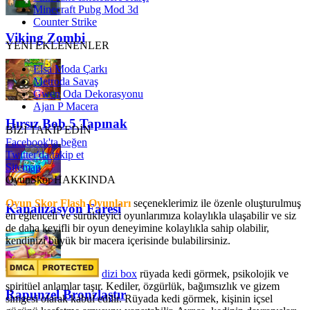
Minecraft Pubg Mod 3d
Counter Strike
Viking Zombi
YENİ EKLENENLER
Elsa Moda Çarkı
Metroda Savaş
Gwen Oda Dekorasyonu
Ajan P Macera
Hırsız Bob 5 Tapınak
BİZİ TAKİP EDİN
Facebook'ta beğen
Twitter'da takip et
Sitemap
OyunSkor HAKKINDA
Oyun Skor Flash Oyunları
seçeneklerimiz ile özenle oluşturulmuş
Kanalizasyon Faresi
en eğlenceli ve sürükleyici oyunlarımıza kolaylıkla ulaşabilir ve siz
de daha keyifli bir oyun deneyimine kolaylıkla sahip olabilir,
kendinizi büyük bir macera içerisinde bulabilirsiniz.
dizi box
rüyada kedi görmek​, psikolojik ve
spiritüel anlamlar taşır. Kediler, özgürlük, bağımsızlık ve gizem
Rapunzel Bronzlaştır
simgesi olarak kabul edilir. Rüyada kedi görmek, kişinin içsel