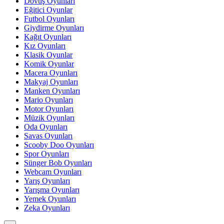
Dövüş Oyunları
Eğitici Oyunlar
Futbol Oyunları
Giydirme Oyunları
Kağıt Oyunları
Kız Oyunları
Klasik Oyunlar
Komik Oyunlar
Macera Oyunları
Makyaj Oyunları
Manken Oyunları
Mario Oyunları
Motor Oyunları
Müzik Oyunları
Oda Oyunları
Savas Oyunları
Scooby Doo Oyunları
Spor Oyunları
Sünger Bob Oyunları
Webcam Oyunları
Yarış Oyunları
Yarışma Oyunları
Yemek Oyunları
Zeka Oyunları