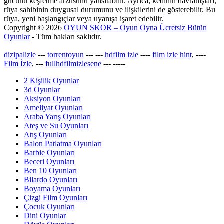
gücünü keşfetme arzusunu yansıtabilir. Ayrıca, kedinin davranışları,
rüya sahibinin duygusal durumunu ve ilişkilerini de gösterebilir. Bu
rüya, yeni başlangıçlar veya uyanışa işaret edebilir.
Copyright © 2026
OYUN SKOR – Oyun Oyna Ücretsiz Bütün
Oyunlar
- Tüm hakları saklıdır.
dizipalizle
---
torrentoyun
---
---
hdfilm izle
----
film izle hint
, ----
Film İzle
, ---
fullhdfilmizlesene
---
-----
2 Kişilik Oyunlar
3d Oyunlar
Aksiyon Oyunları
Ameliyat Oyunları
Araba Yarış Oyunları
Ateş ve Su Oyunları
Atış Oyunları
Balon Patlatma Oyunları
Barbie Oyunları
Beceri Oyunları
Ben 10 Oyunları
Bilardo Oyunları
Boyama Oyunları
Çizgi Film Oyunları
Çocuk Oyunları
Dini Oyunlar