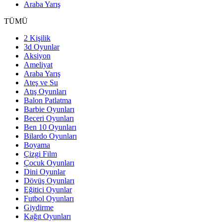
Araba Yarış
TÜMÜ
2 Kişilik
3d Oyunlar
Aksiyon
Ameliyat
Araba Yarış
Ateş ve Su
Atış Oyunları
Balon Patlatma
Barbie Oyunları
Beceri Oyunları
Ben 10 Oyunları
Bilardo Oyunları
Boyama
Çizgi Film
Çocuk Oyunları
Dini Oyunlar
Dövüş Oyunları
Eğitici Oyunlar
Futbol Oyunları
Giydirme
Kağıt Oyunları