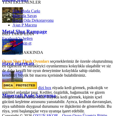
YENİ EKLENENLER
Elsa Moda Çarkı
Metroda Savaş
Gwen Oda Dekorasyonu
Ajan P Macera
Metal Slug Rampage
BİZİ TAKİP EDİN
Facebook'ta beğen
Twitter'da takip et
Sitemap
OyunSkor HAKKINDA
Oyun Skor Flash Oyunları
seçeneklerimiz ile özenle oluşturulmuş
Hava Harekatı
en eğlenceli ve sürükleyici oyunlarımıza kolaylıkla ulaşabilir ve siz
de daha keyifli bir oyun deneyimine kolaylıkla sahip olabilir,
kendinizi büyük bir macera içerisinde bulabilirsiniz.
dizi box
rüyada kedi görmek​, psikolojik ve
spiritüel anlamlar taşır. Kediler, özgürlük, bağımsızlık ve gizem
Minecraft Kule Savunma
simgesi olarak kabul edilir. Rüyada kedi görmek, kişinin içsel
gücünü keşfetme arzusunu yansıtabilir. Ayrıca, kedinin davranışları,
rüya sahibinin duygusal durumunu ve ilişkilerini de gösterebilir. Bu
rüya, yeni başlangıçlar veya uyanışa işaret edebilir.
Copyright © 2026
OYUN SKOR – Oyun Oyna Ücretsiz Bütün