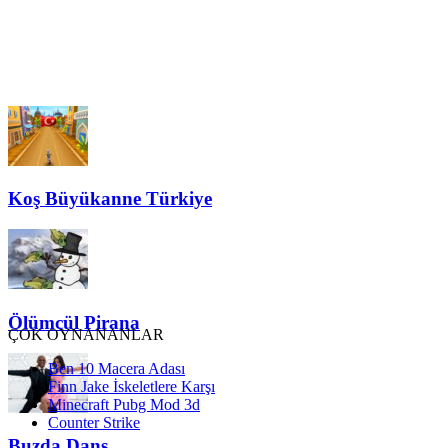
Koş Büyükanne Türkiye
Ölümcül Pirana
ÇOK OYNANANLAR
Ben 10 Macera Adası
Finn Jake İskeletlere Karşı
Minecraft Pubg Mod 3d
Counter Strike
Buzda Dans