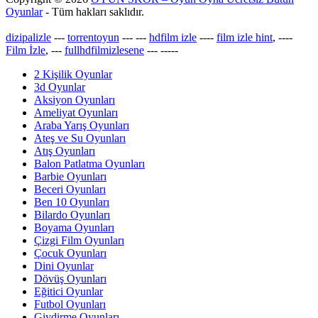
Oyunlar
- Tüm hakları saklıdır.
dizipalizle
---
torrentoyun
---
---
hdfilm izle
----
film izle hint
, ----
Film İzle
, ---
fullhdfilmizlesene
---
-----
2 Kişilik Oyunlar
3d Oyunlar
Aksiyon Oyunları
Ameliyat Oyunları
Araba Yarış Oyunları
Ateş ve Su Oyunları
Atış Oyunları
Balon Patlatma Oyunları
Barbie Oyunları
Beceri Oyunları
Ben 10 Oyunları
Bilardo Oyunları
Boyama Oyunları
Çizgi Film Oyunları
Çocuk Oyunları
Dini Oyunlar
Dövüş Oyunları
Eğitici Oyunlar
Futbol Oyunları
Giydirme Oyunları