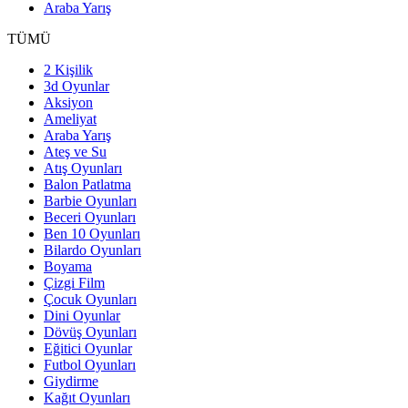
Araba Yarış
TÜMÜ
2 Kişilik
3d Oyunlar
Aksiyon
Ameliyat
Araba Yarış
Ateş ve Su
Atış Oyunları
Balon Patlatma
Barbie Oyunları
Beceri Oyunları
Ben 10 Oyunları
Bilardo Oyunları
Boyama
Çizgi Film
Çocuk Oyunları
Dini Oyunlar
Dövüş Oyunları
Eğitici Oyunlar
Futbol Oyunları
Giydirme
Kağıt Oyunları