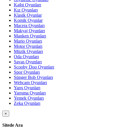
Kağıt Oyunları
Kız Oyunları
Klasik Oyunlar
Komik Oyunlar
Macera Oyunları
Makyaj Oyunları
Manken Oyunları
Mario Oyunları
Motor Oyunları
Müzik Oyunları
Oda Oyunları
Savas Oyunları
Scooby Doo Oyunları
Spor Oyunları
Sünger Bob Oyunları
Webcam Oyunları
Yarış Oyunları
Yarışma Oyunları
Yemek Oyunları
Zeka Oyunları
×
Sitede Ara