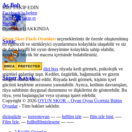
Aç Bob
BİZİ TAKİP EDİN
Facebook'ta beğen
Twitter'da takip et
Sitemap
OyunSkor HAKKINDA
Oyun Skor Flash Oyunları
seçeneklerimiz ile özenle oluşturulmuş
Sonic
en eğlenceli ve sürükleyici oyunlarımıza kolaylıkla ulaşabilir ve siz
de daha keyifli bir oyun deneyimine kolaylıkla sahip olabilir,
kendinizi büyük bir macera içerisinde bulabilirsiniz.
dizi box
rüyada kedi görmek​, psikolojik ve
spiritüel anlamlar taşır. Kediler, özgürlük, bağımsızlık ve gizem
Süper Kayak
simgesi olarak kabul edilir. Rüyada kedi görmek, kişinin içsel
gücünü keşfetme arzusunu yansıtabilir. Ayrıca, kedinin davranışları,
rüya sahibinin duygusal durumunu ve ilişkilerini de gösterebilir. Bu
rüya, yeni başlangıçlar veya uyanışa işaret edebilir.
Copyright © 2026
OYUN SKOR – Oyun Oyna Ücretsiz Bütün
Oyunlar
- Tüm hakları saklıdır.
dizipalizle
---
torrentoyun
---
---
hdfilm izle
----
film izle hint
, ----
Film İzle
, ---
fullhdfilmizlesene
---
-----
2 Kişilik Oyunlar