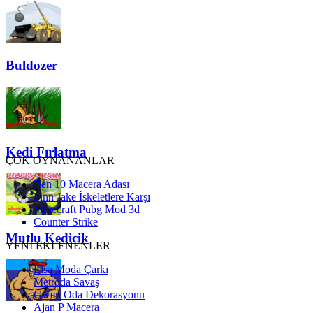
Buldozer
Kedi Fırlatma
ÇOK OYNANANLAR
Ben 10 Macera Adası
Finn Jake İskeletlere Karşı
Minecraft Pubg Mod 3d
Counter Strike
Mutlu Kedicik
YENİ EKLENENLER
Elsa Moda Çarkı
Metroda Savaş
Gwen Oda Dekorasyonu
Ajan P Macera