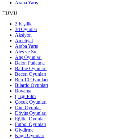
Araba Yarış
TÜMÜ
2 Kişilik
3d Oyunlar
Aksiyon
Ameliyat
Araba Yarış
Ateş ve Su
Atış Oyunları
Balon Patlatma
Barbie Oyunları
Beceri Oyunları
Ben 10 Oyunları
Bilardo Oyunları
Boyama
Çizgi Film
Çocuk Oyunları
Dini Oyunlar
Dövüş Oyunları
Eğitici Oyunlar
Futbol Oyunları
Giydirme
Kağıt Oyunları