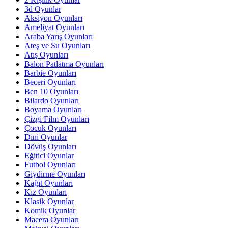
3d Oyunlar
Aksiyon Oyunları
Ameliyat Oyunları
Araba Yarış Oyunları
Ateş ve Su Oyunları
Atış Oyunları
Balon Patlatma Oyunları
Barbie Oyunları
Beceri Oyunları
Ben 10 Oyunları
Bilardo Oyunları
Boyama Oyunları
Çizgi Film Oyunları
Çocuk Oyunları
Dini Oyunlar
Dövüş Oyunları
Eğitici Oyunlar
Futbol Oyunları
Giydirme Oyunları
Kağıt Oyunları
Kız Oyunları
Klasik Oyunlar
Komik Oyunlar
Macera Oyunları