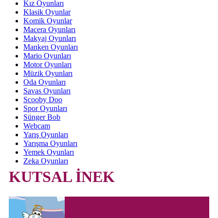
Kız Oyunları
Klasik Oyunlar
Komik Oyunlar
Macera Oyunları
Makyaj Oyunları
Manken Oyunları
Mario Oyunları
Motor Oyunları
Müzik Oyunları
Oda Oyunları
Savas Oyunları
Scooby Doo
Spor Oyunları
Sünger Bob
Webcam
Yarış Oyunları
Yarışma Oyunları
Yemek Oyunları
Zeka Oyunları
KUTSAL İNEK