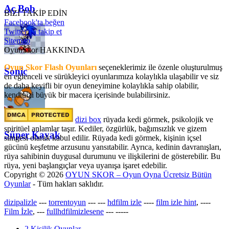
Aç Bob
BİZİ TAKİP EDİN
Facebook'ta beğen
Twitter'da takip et
Sitemap
OyunSkor HAKKINDA
Oyun Skor Flash Oyunları
seçeneklerimiz ile özenle oluşturulmuş
Sonic
en eğlenceli ve sürükleyici oyunlarımıza kolaylıkla ulaşabilir ve siz
de daha keyifli bir oyun deneyimine kolaylıkla sahip olabilir,
kendinizi büyük bir macera içerisinde bulabilirsiniz.
dizi box
rüyada kedi görmek​, psikolojik ve
spiritüel anlamlar taşır. Kediler, özgürlük, bağımsızlık ve gizem
Süper Kayak
simgesi olarak kabul edilir. Rüyada kedi görmek, kişinin içsel
gücünü keşfetme arzusunu yansıtabilir. Ayrıca, kedinin davranışları,
rüya sahibinin duygusal durumunu ve ilişkilerini de gösterebilir. Bu
rüya, yeni başlangıçlar veya uyanışa işaret edebilir.
Copyright © 2026
OYUN SKOR – Oyun Oyna Ücretsiz Bütün
Oyunlar
- Tüm hakları saklıdır.
dizipalizle
---
torrentoyun
---
---
hdfilm izle
----
film izle hint
, ----
Film İzle
, ---
fullhdfilmizlesene
---
-----
2 Kişilik Oyunlar