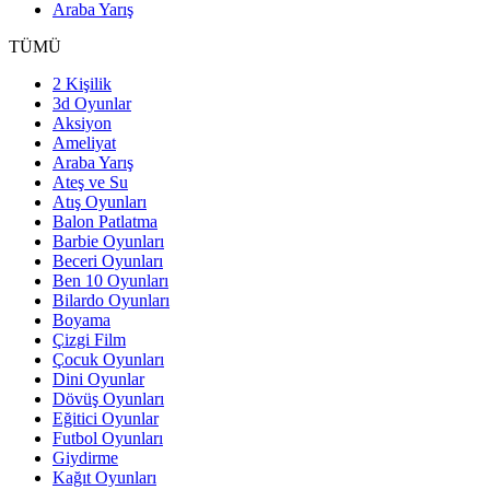
Araba Yarış
TÜMÜ
2 Kişilik
3d Oyunlar
Aksiyon
Ameliyat
Araba Yarış
Ateş ve Su
Atış Oyunları
Balon Patlatma
Barbie Oyunları
Beceri Oyunları
Ben 10 Oyunları
Bilardo Oyunları
Boyama
Çizgi Film
Çocuk Oyunları
Dini Oyunlar
Dövüş Oyunları
Eğitici Oyunlar
Futbol Oyunları
Giydirme
Kağıt Oyunları