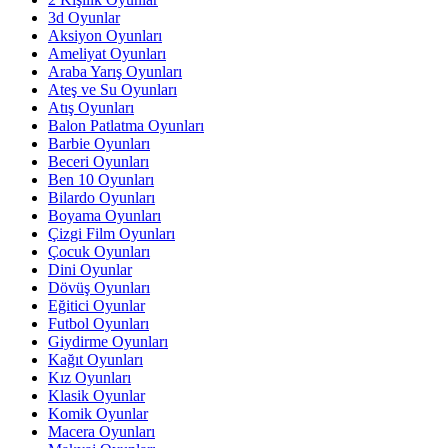
3d Oyunlar
Aksiyon Oyunları
Ameliyat Oyunları
Araba Yarış Oyunları
Ateş ve Su Oyunları
Atış Oyunları
Balon Patlatma Oyunları
Barbie Oyunları
Beceri Oyunları
Ben 10 Oyunları
Bilardo Oyunları
Boyama Oyunları
Çizgi Film Oyunları
Çocuk Oyunları
Dini Oyunlar
Dövüş Oyunları
Eğitici Oyunlar
Futbol Oyunları
Giydirme Oyunları
Kağıt Oyunları
Kız Oyunları
Klasik Oyunlar
Komik Oyunlar
Macera Oyunları