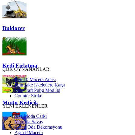
Buldozer
Kedi Fırlatma
ÇOK OYNANANLAR
Ben 10 Macera Adası
Finn Jake İskeletlere Karşı
Minecraft Pubg Mod 3d
Counter Strike
Mutlu Kedicik
YENİ EKLENENLER
Elsa Moda Çarkı
Metroda Savaş
Gwen Oda Dekorasyonu
Ajan P Macera