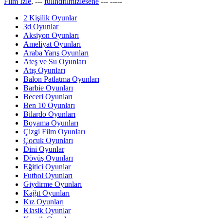
Film İzle
, ---
fullhdfilmizlesene
---
-----
2 Kişilik Oyunlar
3d Oyunlar
Aksiyon Oyunları
Ameliyat Oyunları
Araba Yarış Oyunları
Ateş ve Su Oyunları
Atış Oyunları
Balon Patlatma Oyunları
Barbie Oyunları
Beceri Oyunları
Ben 10 Oyunları
Bilardo Oyunları
Boyama Oyunları
Çizgi Film Oyunları
Çocuk Oyunları
Dini Oyunlar
Dövüş Oyunları
Eğitici Oyunlar
Futbol Oyunları
Giydirme Oyunları
Kağıt Oyunları
Kız Oyunları
Klasik Oyunlar