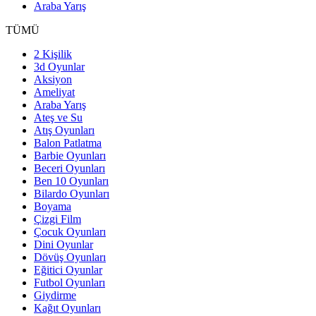
Araba Yarış
TÜMÜ
2 Kişilik
3d Oyunlar
Aksiyon
Ameliyat
Araba Yarış
Ateş ve Su
Atış Oyunları
Balon Patlatma
Barbie Oyunları
Beceri Oyunları
Ben 10 Oyunları
Bilardo Oyunları
Boyama
Çizgi Film
Çocuk Oyunları
Dini Oyunlar
Dövüş Oyunları
Eğitici Oyunlar
Futbol Oyunları
Giydirme
Kağıt Oyunları