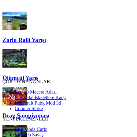
Zorlu Ralli Yarışı
Ölümcül Yarış
ÇOK OYNANANLAR
Ben 10 Macera Adası
Finn Jake İskeletlere Karşı
Minecraft Pubg Mod 3d
Counter Strike
Drag Şampiyonası
YENİ EKLENENLER
Elsa Moda Çarkı
Metroda Savaş