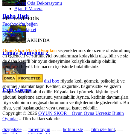
Gwen Oda Dekorasyonu
Ajan P Macera
Daha Hızlı
BİZİ TAKİP EDİN
Facebook'ta beğen
Twitter'da takip et
Sitemap
OyunSkor HAKKINDA
Oyun Skor Flash Oyunları
seçeneklerimiz ile özenle oluşturulmuş
Elmas Kamyonu 2
en eğlenceli ve sürükleyici oyunlarımıza kolaylıkla ulaşabilir ve siz
de daha keyifli bir oyun deneyimine kolaylıkla sahip olabilir,
kendinizi büyük bir macera içerisinde bulabilirsiniz.
dizi box
rüyada kedi görmek​, psikolojik ve
spiritüel anlamlar taşır. Kediler, özgürlük, bağımsızlık ve gizem
Ezip Geçme
simgesi olarak kabul edilir. Rüyada kedi görmek, kişinin içsel
gücünü keşfetme arzusunu yansıtabilir. Ayrıca, kedinin davranışları,
rüya sahibinin duygusal durumunu ve ilişkilerini de gösterebilir. Bu
rüya, yeni başlangıçlar veya uyanışa işaret edebilir.
Copyright © 2026
OYUN SKOR – Oyun Oyna Ücretsiz Bütün
Oyunlar
- Tüm hakları saklıdır.
dizipalizle
---
torrentoyun
---
---
hdfilm izle
----
film izle hint
, ----