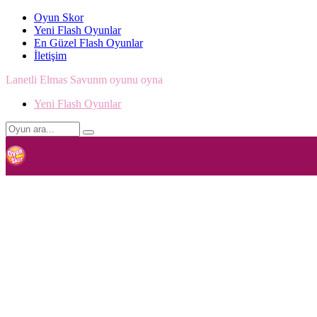
Oyun Skor
Yeni Flash Oyunlar
En Güzel Flash Oyunlar
İletişim
Lanetli Elmas Savunm oyunu oyna
Yeni Flash Oyunlar