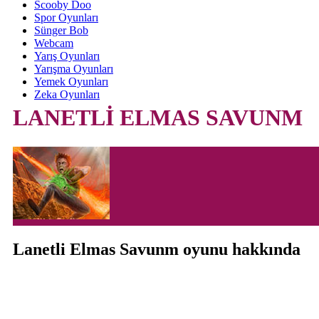
Scooby Doo
Spor Oyunları
Sünger Bob
Webcam
Yarış Oyunları
Yarışma Oyunları
Yemek Oyunları
Zeka Oyunları
LANETLİ ELMAS SAVUNM
Lanetli Elmas Savunm oyunu hakkında