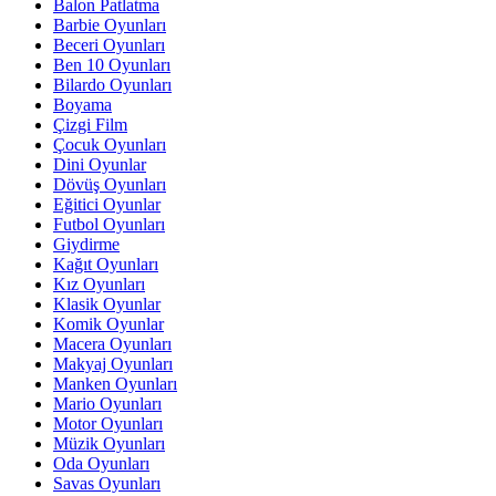
Balon Patlatma
Barbie Oyunları
Beceri Oyunları
Ben 10 Oyunları
Bilardo Oyunları
Boyama
Çizgi Film
Çocuk Oyunları
Dini Oyunlar
Dövüş Oyunları
Eğitici Oyunlar
Futbol Oyunları
Giydirme
Kağıt Oyunları
Kız Oyunları
Klasik Oyunlar
Komik Oyunlar
Macera Oyunları
Makyaj Oyunları
Manken Oyunları
Mario Oyunları
Motor Oyunları
Müzik Oyunları
Oda Oyunları
Savas Oyunları