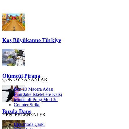
Koş Büyükanne Türkiye
Ölümcül Pirana
ÇOK OYNANANLAR
Ben 10 Macera Adası
Finn Jake İskeletlere Karşı
Minecraft Pubg Mod 3d
Counter Strike
Buzda Dans
YENİ EKLENENLER
Elsa Moda Çarkı