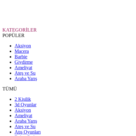
KATEGORİLER
POPÜLER
Aksiyon
Macera
Barbie
Giydirme
Ameliyat
Ateş ve Su
Araba Yarış
TÜMÜ
2 Kişilik
3d Oyunlar
Aksiyon
Ameliyat
Araba Yarış
Ateş ve Su
Atış Oyunları