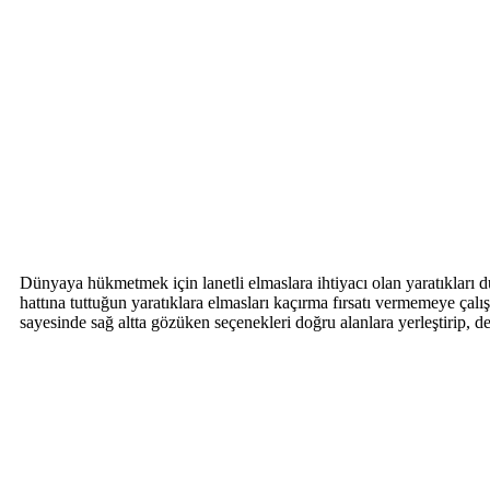
Dünyaya hükmetmek için lanetli elmaslara ihtiyacı olan yaratıkları 
hattına tuttuğun yaratıklara elmasları kaçırma fırsatı vermemeye çalı
sayesinde sağ altta gözüken seçenekleri doğru alanlara yerleştirip, de