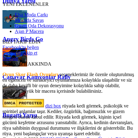
Dünya Yarışı
YENİ EKLENENLER
Elsa Moda Çarkı
Metroda Savaş
Gwen Oda Dekorasyonu
Ajan P Macera
Angry Birds Go
BİZİ TAKİP EDİN
Facebook'ta beğen
Twitter'da takip et
Sitemap
OyunSkor HAKKINDA
Oyun Skor Flash Oyunları
seçeneklerimiz ile özenle oluşturulmuş
Canavar Kamyonlar Rally
en eğlenceli ve sürükleyici oyunlarımıza kolaylıkla ulaşabilir ve siz
de daha keyifli bir oyun deneyimine kolaylıkla sahip olabilir,
kendinizi büyük bir macera içerisinde bulabilirsiniz.
dizi box
rüyada kedi görmek​, psikolojik ve
spiritüel anlamlar taşır. Kediler, özgürlük, bağımsızlık ve gizem
Bugatti Yarışı
simgesi olarak kabul edilir. Rüyada kedi görmek, kişinin içsel
gücünü keşfetme arzusunu yansıtabilir. Ayrıca, kedinin davranışları,
rüya sahibinin duygusal durumunu ve ilişkilerini de gösterebilir. Bu
rüya, yeni başlangıçlar veya uyanışa işaret edebilir.