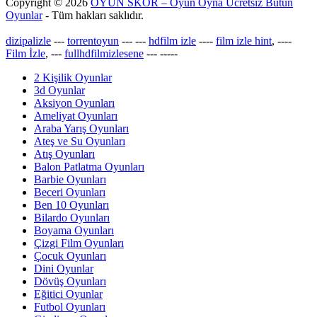
Copyright © 2026
OYUN SKOR – Oyun Oyna Ücretsiz Bütün
Oyunlar
- Tüm hakları saklıdır.
dizipalizle
---
torrentoyun
---
---
hdfilm izle
----
film izle hint
, ----
Film İzle
, ---
fullhdfilmizlesene
---
-----
2 Kişilik Oyunlar
3d Oyunlar
Aksiyon Oyunları
Ameliyat Oyunları
Araba Yarış Oyunları
Ateş ve Su Oyunları
Atış Oyunları
Balon Patlatma Oyunları
Barbie Oyunları
Beceri Oyunları
Ben 10 Oyunları
Bilardo Oyunları
Boyama Oyunları
Çizgi Film Oyunları
Çocuk Oyunları
Dini Oyunlar
Dövüş Oyunları
Eğitici Oyunlar
Futbol Oyunları