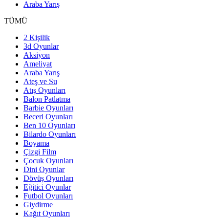
Araba Yarış
TÜMÜ
2 Kişilik
3d Oyunlar
Aksiyon
Ameliyat
Araba Yarış
Ateş ve Su
Atış Oyunları
Balon Patlatma
Barbie Oyunları
Beceri Oyunları
Ben 10 Oyunları
Bilardo Oyunları
Boyama
Çizgi Film
Çocuk Oyunları
Dini Oyunlar
Dövüş Oyunları
Eğitici Oyunlar
Futbol Oyunları
Giydirme
Kağıt Oyunları