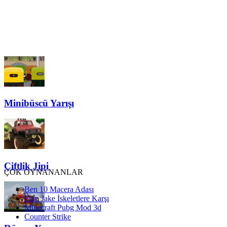
Minibüscü Yarışı
Çiftlik Jipi
ÇOK OYNANANLAR
Ben 10 Macera Adası
Finn Jake İskeletlere Karşı
Minecraft Pubg Mod 3d
Counter Strike