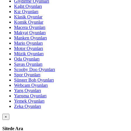
Giydirme Oyunları
Kağıt Oyunları
Kız Oyunları
Klasik Oyunlar
Komik Oyunlar
Macera Oyunları
Makyaj Oyunları
Manken Oyunları
Mario Oyunları
Motor Oyunları
Müzik Oyunları
Oda Oyunları
Savas Oyunları
Scooby Doo Oyunları
Spor Oyunları
Sünger Bob Oyunları
Webcam Oyunları
Yarış Oyunları
Yarışma Oyunları
Yemek Oyunları
Zeka Oyunları
×
Sitede Ara