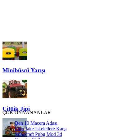
Minibüscü Yarışı
Çiftlik Jipi
ÇOK OYNANANLAR
Ben 10 Macera Adası
Finn Jake İskeletlere Karşı
Minecraft Pubg Mod 3d