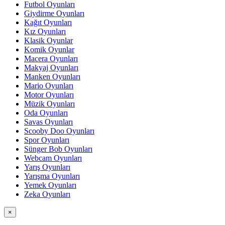
Futbol Oyunları
Giydirme Oyunları
Kağıt Oyunları
Kız Oyunları
Klasik Oyunlar
Komik Oyunlar
Macera Oyunları
Makyaj Oyunları
Manken Oyunları
Mario Oyunları
Motor Oyunları
Müzik Oyunları
Oda Oyunları
Savas Oyunları
Scooby Doo Oyunları
Spor Oyunları
Sünger Bob Oyunları
Webcam Oyunları
Yarış Oyunları
Yarışma Oyunları
Yemek Oyunları
Zeka Oyunları
×