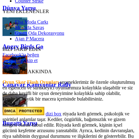
Counter Strike
Dünya Yarışı
YENİ EKLENENLER
Elsa Moda Çarkı
Metroda Savaş
Gwen Oda Dekorasyonu
Ajan P Macera
Angry Birds Go
BİZİ TAKİP EDİN
Facebook'ta beğen
Twitter'da takip et
Sitemap
OyunSkor HAKKINDA
Oyun Skor Flash Oyunları
seçeneklerimiz ile özenle oluşturulmuş
Canavar Kamyonlar Rally
en eğlenceli ve sürükleyici oyunlarımıza kolaylıkla ulaşabilir ve siz
de daha keyifli bir oyun deneyimine kolaylıkla sahip olabilir,
kendinizi büyük bir macera içerisinde bulabilirsiniz.
dizi box
rüyada kedi görmek​, psikolojik ve
spiritüel anlamlar taşır. Kediler, özgürlük, bağımsızlık ve gizem
Bugatti Yarışı
simgesi olarak kabul edilir. Rüyada kedi görmek, kişinin içsel
gücünü keşfetme arzusunu yansıtabilir. Ayrıca, kedinin davranışları,
rüya sahibinin duygusal durumunu ve ilişkilerini de gösterebilir. Bu