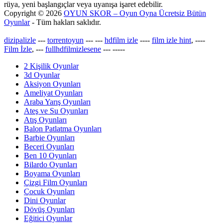
rüya, yeni başlangıçlar veya uyanışa işaret edebilir.
Copyright © 2026
OYUN SKOR – Oyun Oyna Ücretsiz Bütün
Oyunlar
- Tüm hakları saklıdır.
dizipalizle
---
torrentoyun
---
---
hdfilm izle
----
film izle hint
, ----
Film İzle
, ---
fullhdfilmizlesene
---
-----
2 Kişilik Oyunlar
3d Oyunlar
Aksiyon Oyunları
Ameliyat Oyunları
Araba Yarış Oyunları
Ateş ve Su Oyunları
Atış Oyunları
Balon Patlatma Oyunları
Barbie Oyunları
Beceri Oyunları
Ben 10 Oyunları
Bilardo Oyunları
Boyama Oyunları
Çizgi Film Oyunları
Çocuk Oyunları
Dini Oyunlar
Dövüş Oyunları
Eğitici Oyunlar