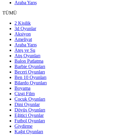
Araba Yarış
TÜMÜ
2 Kişilik
3d Oyunlar
Aksiyon
Ameliyat
Araba Yarış
Ateş ve Su
Atış Oyunları
Balon Patlatma
Barbie Oyunları
Beceri Oyunları
Ben 10 Oyunları
Bilardo Oyunları
Boyama
Çizgi Film
Çocuk Oyunları
Dini Oyunlar
Dövüş Oyunları
Eğitici Oyunlar
Futbol Oyunları
Giydirme
Kağıt Oyunları