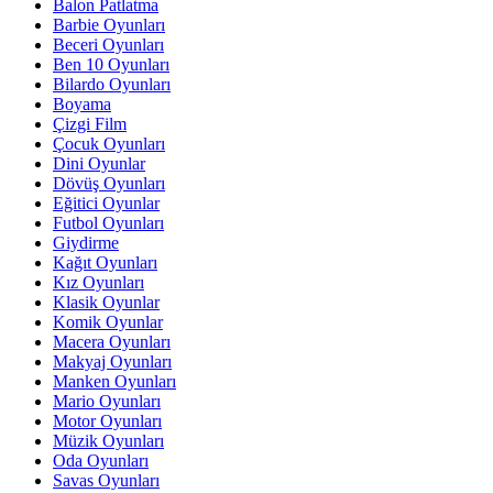
Balon Patlatma
Barbie Oyunları
Beceri Oyunları
Ben 10 Oyunları
Bilardo Oyunları
Boyama
Çizgi Film
Çocuk Oyunları
Dini Oyunlar
Dövüş Oyunları
Eğitici Oyunlar
Futbol Oyunları
Giydirme
Kağıt Oyunları
Kız Oyunları
Klasik Oyunlar
Komik Oyunlar
Macera Oyunları
Makyaj Oyunları
Manken Oyunları
Mario Oyunları
Motor Oyunları
Müzik Oyunları
Oda Oyunları
Savas Oyunları