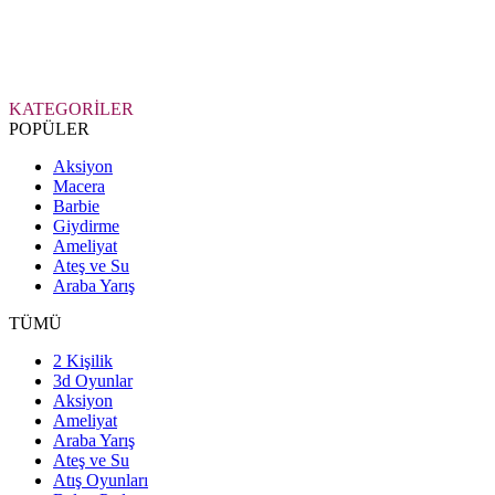
KATEGORİLER
POPÜLER
Aksiyon
Macera
Barbie
Giydirme
Ameliyat
Ateş ve Su
Araba Yarış
TÜMÜ
2 Kişilik
3d Oyunlar
Aksiyon
Ameliyat
Araba Yarış
Ateş ve Su
Atış Oyunları