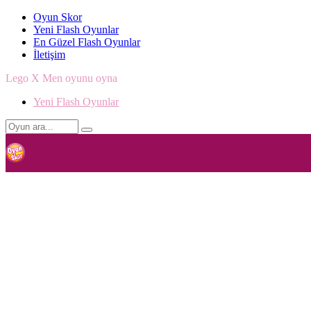
Oyun Skor
Yeni Flash Oyunlar
En Güzel Flash Oyunlar
İletişim
Lego X Men oyunu oyna
Yeni Flash Oyunlar