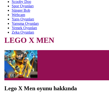
Scooby Doo
Spor Oyunları
Sünger Bob
Webcam
Yarış Oyunları
Yarışma Oyunları
Yemek Oyunları
Zeka Oyunları
LEGO X MEN
Lego X Men oyunu hakkında