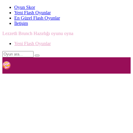
Oyun Skor
Yeni Flash Oyunlar
En Güzel Flash Oyunlar
İletişim
Lezzetli Brunch Hazırlığı oyunu oyna
Yeni Flash Oyunlar