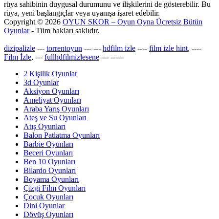
rüya sahibinin duygusal durumunu ve ilişkilerini de gösterebilir. Bu
rüya, yeni başlangıçlar veya uyanışa işaret edebilir.
Copyright © 2026
OYUN SKOR – Oyun Oyna Ücretsiz Bütün
Oyunlar
- Tüm hakları saklıdır.
dizipalizle
---
torrentoyun
---
---
hdfilm izle
----
film izle hint
, ----
Film İzle
, ---
fullhdfilmizlesene
---
-----
2 Kişilik Oyunlar
3d Oyunlar
Aksiyon Oyunları
Ameliyat Oyunları
Araba Yarış Oyunları
Ateş ve Su Oyunları
Atış Oyunları
Balon Patlatma Oyunları
Barbie Oyunları
Beceri Oyunları
Ben 10 Oyunları
Bilardo Oyunları
Boyama Oyunları
Çizgi Film Oyunları
Çocuk Oyunları
Dini Oyunlar
Dövüş Oyunları