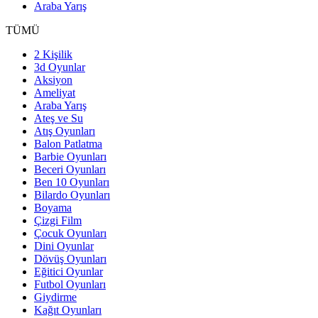
Araba Yarış
TÜMÜ
2 Kişilik
3d Oyunlar
Aksiyon
Ameliyat
Araba Yarış
Ateş ve Su
Atış Oyunları
Balon Patlatma
Barbie Oyunları
Beceri Oyunları
Ben 10 Oyunları
Bilardo Oyunları
Boyama
Çizgi Film
Çocuk Oyunları
Dini Oyunlar
Dövüş Oyunları
Eğitici Oyunlar
Futbol Oyunları
Giydirme
Kağıt Oyunları