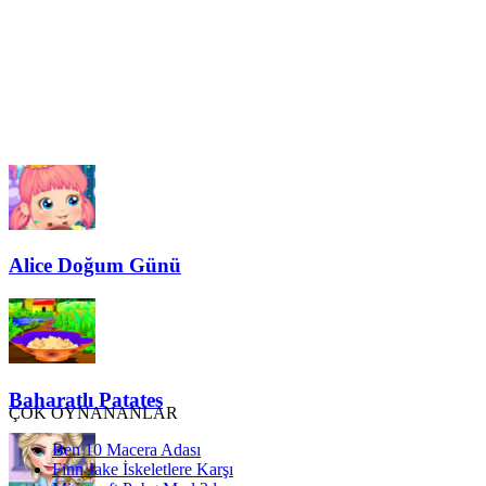
Alice Doğum Günü
Baharatlı Patates
ÇOK OYNANANLAR
Ben 10 Macera Adası
Finn Jake İskeletlere Karşı