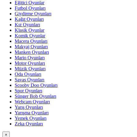
Eğitici Oyunlar
Futbol Oyunları
Giydirme Oyunları
Kağıt Oyunları
Kız Oyunları
Klasik Oyunlar
Komik Oyunlar
Macera Oyunları
Makyaj Oyunları
Manken Oyunları
Mario Oyunları
Motor Oyunları
Müzik Oyunları
Oda Oyunları
Savas Oyunları
Scooby Doo Oyunları
Spor Oyunları
Sünger Bob Oyunları
Webcam Oyunları
Yarış Oyunları
Yarışma Oyunları
Yemek Oyunları
Zeka Oyunları
×