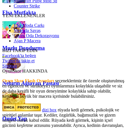
Minecraft Pubg Mod 3d
Counter Strike
Elsa Mutfakta
YENİ EKLENENLER
Elsa Moda Çarkı
Metroda Savaş
Gwen Oda Dekorasyonu
Ajan P Macera
Muzlu Dondurma
BİZİ TAKİP EDİN
Facebook'ta beğen
Twitter'da takip et
Sitemap
OyunSkor HAKKINDA
Oyun Skor Flash Oyunları
seçeneklerimiz ile özenle oluşturulmuş
Nehirin Ağlayan Pastası
en eğlenceli ve sürükleyici oyunlarımıza kolaylıkla ulaşabilir ve siz
de daha keyifli bir oyun deneyimine kolaylıkla sahip olabilir,
kendinizi büyük bir macera içerisinde bulabilirsiniz.
dizi box
rüyada kedi görmek​, psikolojik ve
spiritüel anlamlar taşır. Kediler, özgürlük, bağımsızlık ve gizem
Omlet Yap
simgesi olarak kabul edilir. Rüyada kedi görmek, kişinin içsel
gücünü keşfetme arzusunu yansıtabilir. Ayrıca, kedinin davranışları,