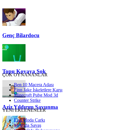
Genç Bilardocu
Topu Kovaya Sok
ÇOK OYNANANLAR
Ben 10 Macera Adası
Finn Jake İskeletlere Karşı
Minecraft Pubg Mod 3d
Counter Strike
Aziz Yıldırım Savunma
YENİ EKLENENLER
Elsa Moda Çarkı
Metroda Savaş