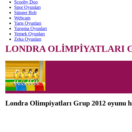
Scooby Doo
Spor Oyunları
Sünger Bob
Webcam
Yarış Oyunları
Yarışma Oyunları
Yemek Oyunları
Zeka Oyunları
LONDRA OLİMPİYATLARI G
Londra Olimpiyatları Grup 2012 oyunu 