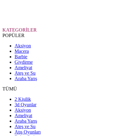
KATEGORİLER
POPÜLER
Aksiyon
Macera
Barbie
Giydirme
Ameliyat
Ateş ve Su
Araba Yarış
TÜMÜ
2 Kişilik
3d Oyunlar
Aksiyon
Ameliyat
Araba Yarış
Ateş ve Su
Atış Oyunları