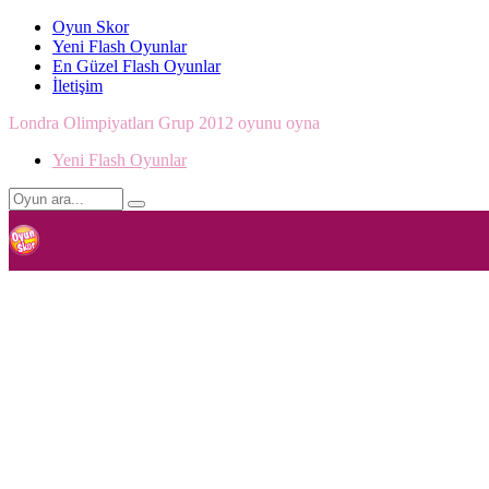
Oyun Skor
Yeni Flash Oyunlar
En Güzel Flash Oyunlar
İletişim
Londra Olimpiyatları Grup 2012 oyunu oyna
Yeni Flash Oyunlar