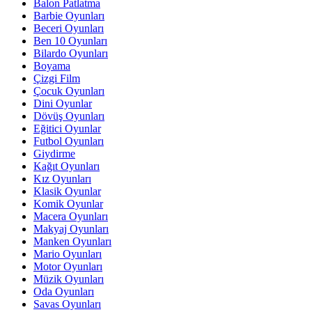
Balon Patlatma
Barbie Oyunları
Beceri Oyunları
Ben 10 Oyunları
Bilardo Oyunları
Boyama
Çizgi Film
Çocuk Oyunları
Dini Oyunlar
Dövüş Oyunları
Eğitici Oyunlar
Futbol Oyunları
Giydirme
Kağıt Oyunları
Kız Oyunları
Klasik Oyunlar
Komik Oyunlar
Macera Oyunları
Makyaj Oyunları
Manken Oyunları
Mario Oyunları
Motor Oyunları
Müzik Oyunları
Oda Oyunları
Savas Oyunları