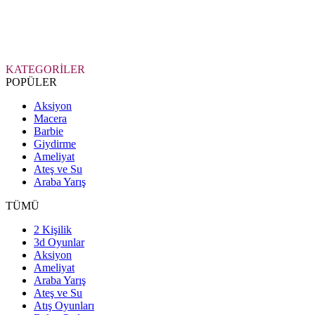
KATEGORİLER
POPÜLER
Aksiyon
Macera
Barbie
Giydirme
Ameliyat
Ateş ve Su
Araba Yarış
TÜMÜ
2 Kişilik
3d Oyunlar
Aksiyon
Ameliyat
Araba Yarış
Ateş ve Su
Atış Oyunları