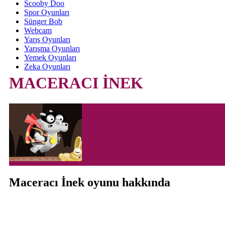
Scooby Doo
Spor Oyunları
Sünger Bob
Webcam
Yarış Oyunları
Yarışma Oyunları
Yemek Oyunları
Zeka Oyunları
MACERACI İNEK
Maceracı İnek oyunu hakkında