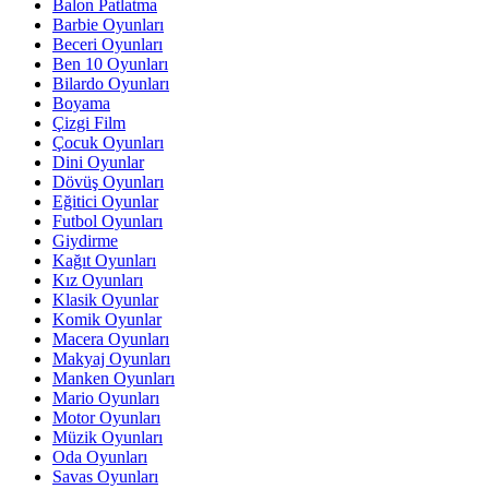
Balon Patlatma
Barbie Oyunları
Beceri Oyunları
Ben 10 Oyunları
Bilardo Oyunları
Boyama
Çizgi Film
Çocuk Oyunları
Dini Oyunlar
Dövüş Oyunları
Eğitici Oyunlar
Futbol Oyunları
Giydirme
Kağıt Oyunları
Kız Oyunları
Klasik Oyunlar
Komik Oyunlar
Macera Oyunları
Makyaj Oyunları
Manken Oyunları
Mario Oyunları
Motor Oyunları
Müzik Oyunları
Oda Oyunları
Savas Oyunları