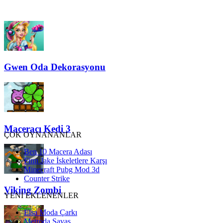
Gwen Oda Dekorasyonu
Maceracı Kedi 3
ÇOK OYNANANLAR
Ben 10 Macera Adası
Finn Jake İskeletlere Karşı
Minecraft Pubg Mod 3d
Counter Strike
Viking Zombi
YENİ EKLENENLER
Elsa Moda Çarkı
Metroda Savaş