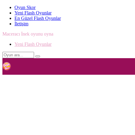
Oyun Skor
Yeni Flash Oyunlar
En Güzel Flash Oyunlar
İletişim
Maceracı İnek oyunu oyna
Yeni Flash Oyunlar