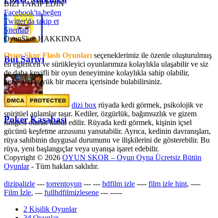
BİZİ TAKİP EDİN
Facebook'ta beğen
Twitter'da takip et
Sitemap
OyunSkor HAKKINDA
Oyun Skor Flash Oyunları
seçeneklerimiz ile özenle oluşturulmuş
Bul Sarıyı
en eğlenceli ve sürükleyici oyunlarımıza kolaylıkla ulaşabilir ve siz
de daha keyifli bir oyun deneyimine kolaylıkla sahip olabilir,
kendinizi büyük bir macera içerisinde bulabilirsiniz.
dizi box
rüyada kedi görmek​, psikolojik ve
spiritüel anlamlar taşır. Kediler, özgürlük, bağımsızlık ve gizem
Poker Kasabası
simgesi olarak kabul edilir. Rüyada kedi görmek, kişinin içsel
gücünü keşfetme arzusunu yansıtabilir. Ayrıca, kedinin davranışları,
rüya sahibinin duygusal durumunu ve ilişkilerini de gösterebilir. Bu
rüya, yeni başlangıçlar veya uyanışa işaret edebilir.
Copyright © 2026
OYUN SKOR – Oyun Oyna Ücretsiz Bütün
Oyunlar
- Tüm hakları saklıdır.
dizipalizle
---
torrentoyun
---
---
hdfilm izle
----
film izle hint
, ----
Film İzle
, ---
fullhdfilmizlesene
---
-----
2 Kişilik Oyunlar
3d Oyunlar