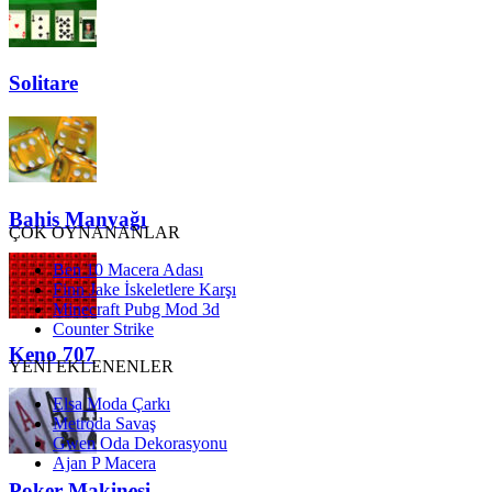
Solitare
Bahis Manyağı
ÇOK OYNANANLAR
Ben 10 Macera Adası
Finn Jake İskeletlere Karşı
Minecraft Pubg Mod 3d
Counter Strike
Keno 707
YENİ EKLENENLER
Elsa Moda Çarkı
Metroda Savaş
Gwen Oda Dekorasyonu
Ajan P Macera
Poker Makinesi