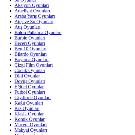
Aksiyon Oyunları
Ameliyat Oyunları
Araba Yarış Oyunları
Ateş ve Su Oyunları
Atış Oyunları
Balon Patlatma Oyunları
Barbie Oyunları
Beceri Oyunları
Ben 10 Oyunları
Bilardo Oyunları
Boyama Oyunları
Çizgi Film Oyunları
Çocuk Oyunları
Dini Oyunlar
Dövüş Oyunları
Eğitici Oyunlar
Futbol Oyunları
Giydirme Oyunları
Kağıt Oyunları
Kız Oyunları
Klasik Oyunlar
Komik Oyunlar
Macera Oyunları
Makyaj Oyunları