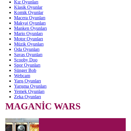
Kız Oyunları
Klasik Oyunlar
Komik Oyunlar
Macera Oyunları
Makyaj Oyunları
Manken Oyunları
Mario Oyunları
Motor Oyunları
Müzik Oyunları
Oda Oyunları
Savas Oyunları
Scooby Doo
Spor Oyunları
Sünger Bob
Webcam
Yarış Oyunları
Yarışma Oyunları
Yemek Oyunları
Zeka Oyunları
MAGANİC WARS