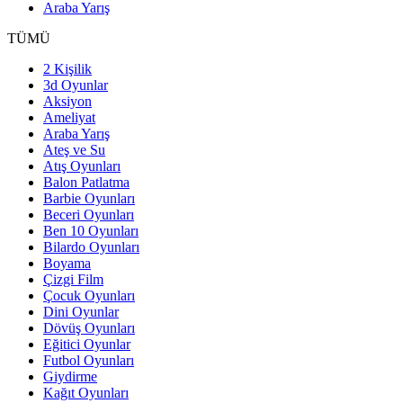
Araba Yarış
TÜMÜ
2 Kişilik
3d Oyunlar
Aksiyon
Ameliyat
Araba Yarış
Ateş ve Su
Atış Oyunları
Balon Patlatma
Barbie Oyunları
Beceri Oyunları
Ben 10 Oyunları
Bilardo Oyunları
Boyama
Çizgi Film
Çocuk Oyunları
Dini Oyunlar
Dövüş Oyunları
Eğitici Oyunlar
Futbol Oyunları
Giydirme
Kağıt Oyunları