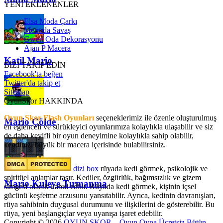
YENİ EKLENENLER
Elsa Moda Çarkı
Metroda Savaş
Gwen Oda Dekorasyonu
Ajan P Macera
Katil Mario
BİZİ TAKİP EDİN
Facebook'ta beğen
Twitter'da takip et
Sitemap
OyunSkor HAKKINDA
Oyun Skor Flash Oyunları
seçeneklerimiz ile özenle oluşturulmuş
Mario Çölde
en eğlenceli ve sürükleyici oyunlarımıza kolaylıkla ulaşabilir ve siz
de daha keyifli bir oyun deneyimine kolaylıkla sahip olabilir,
kendinizi büyük bir macera içerisinde bulabilirsiniz.
dizi box
rüyada kedi görmek​, psikolojik ve
spiritüel anlamlar taşır. Kediler, özgürlük, bağımsızlık ve gizem
Mario Kuleye Tırmanma
simgesi olarak kabul edilir. Rüyada kedi görmek, kişinin içsel
gücünü keşfetme arzusunu yansıtabilir. Ayrıca, kedinin davranışları,
rüya sahibinin duygusal durumunu ve ilişkilerini de gösterebilir. Bu
rüya, yeni başlangıçlar veya uyanışa işaret edebilir.
Copyright © 2026
OYUN SKOR – Oyun Oyna Ücretsiz Bütün