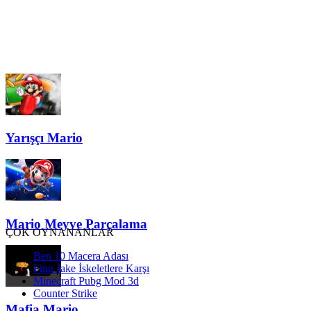
Yarışçı Mario
Mario Meyve Parçalama
ÇOK OYNANANLAR
Ben 10 Macera Adası
Finn Jake İskeletlere Karşı
Minecraft Pubg Mod 3d
Counter Strike
Mafia Mario