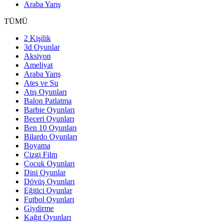
Araba Yarış
TÜMÜ
2 Kişilik
3d Oyunlar
Aksiyon
Ameliyat
Araba Yarış
Ateş ve Su
Atış Oyunları
Balon Patlatma
Barbie Oyunları
Beceri Oyunları
Ben 10 Oyunları
Bilardo Oyunları
Boyama
Çizgi Film
Çocuk Oyunları
Dini Oyunlar
Dövüş Oyunları
Eğitici Oyunlar
Futbol Oyunları
Giydirme
Kağıt Oyunları