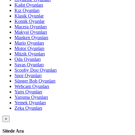
Kağıt Oyunları
Kız Oyunları
Klasik Oyunlar
Komik Oyunlar
Macera Oyunları
Makyaj Oyunları
Manken Oyunları
Mario Oyunları
Motor Oyunları
Müzik Oyunları
Oda Oyunları
Savas Oyunları
Scooby Doo Oyunları
Spor Oyunları
Sünger Bob Oyunları
Webcam Oyunları
Yarış Oyunları
Yarışma Oyunları
Yemek Oyunları
Zeka Oyunları
×
Sitede Ara