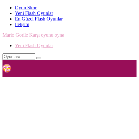
Oyun Skor
Yeni Flash Oyunlar
En Güzel Flash Oyunlar
İletişim
Mario Gorile Karşı oyunu oyna
Yeni Flash Oyunlar