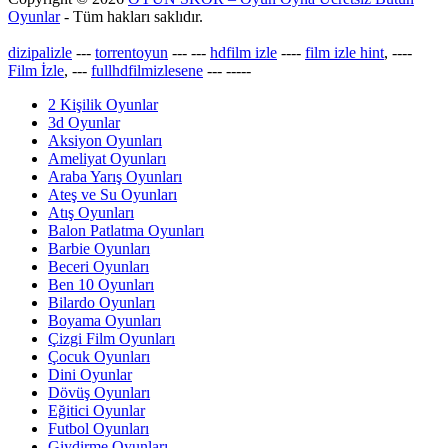
Oyunlar
- Tüm hakları saklıdır.
dizipalizle
---
torrentoyun
---
---
hdfilm izle
----
film izle hint
, ----
Film İzle
, ---
fullhdfilmizlesene
---
-----
2 Kişilik Oyunlar
3d Oyunlar
Aksiyon Oyunları
Ameliyat Oyunları
Araba Yarış Oyunları
Ateş ve Su Oyunları
Atış Oyunları
Balon Patlatma Oyunları
Barbie Oyunları
Beceri Oyunları
Ben 10 Oyunları
Bilardo Oyunları
Boyama Oyunları
Çizgi Film Oyunları
Çocuk Oyunları
Dini Oyunlar
Dövüş Oyunları
Eğitici Oyunlar
Futbol Oyunları
Giydirme Oyunları