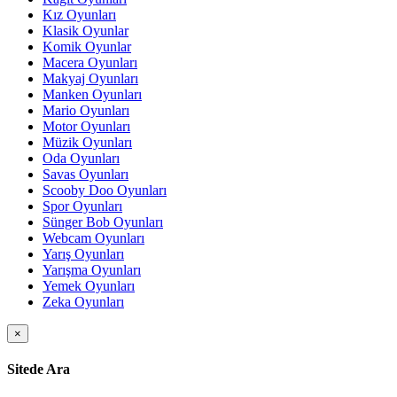
Kız Oyunları
Klasik Oyunlar
Komik Oyunlar
Macera Oyunları
Makyaj Oyunları
Manken Oyunları
Mario Oyunları
Motor Oyunları
Müzik Oyunları
Oda Oyunları
Savas Oyunları
Scooby Doo Oyunları
Spor Oyunları
Sünger Bob Oyunları
Webcam Oyunları
Yarış Oyunları
Yarışma Oyunları
Yemek Oyunları
Zeka Oyunları
×
Sitede Ara