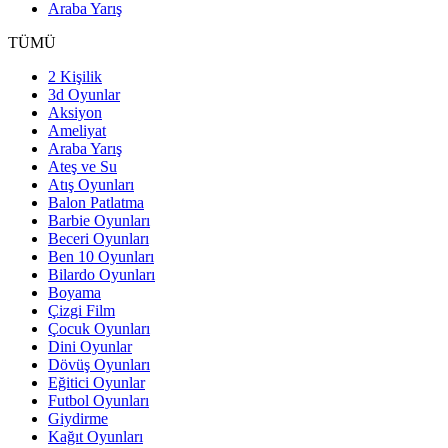
Araba Yarış
TÜMÜ
2 Kişilik
3d Oyunlar
Aksiyon
Ameliyat
Araba Yarış
Ateş ve Su
Atış Oyunları
Balon Patlatma
Barbie Oyunları
Beceri Oyunları
Ben 10 Oyunları
Bilardo Oyunları
Boyama
Çizgi Film
Çocuk Oyunları
Dini Oyunlar
Dövüş Oyunları
Eğitici Oyunlar
Futbol Oyunları
Giydirme
Kağıt Oyunları