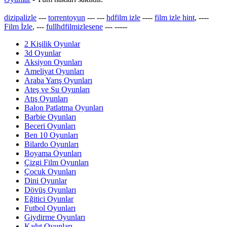
dizipalizle
---
torrentoyun
---
---
hdfilm izle
----
film izle hint
, ----
Film İzle
, ---
fullhdfilmizlesene
---
-----
2 Kişilik Oyunlar
3d Oyunlar
Aksiyon Oyunları
Ameliyat Oyunları
Araba Yarış Oyunları
Ateş ve Su Oyunları
Atış Oyunları
Balon Patlatma Oyunları
Barbie Oyunları
Beceri Oyunları
Ben 10 Oyunları
Bilardo Oyunları
Boyama Oyunları
Çizgi Film Oyunları
Çocuk Oyunları
Dini Oyunlar
Dövüş Oyunları
Eğitici Oyunlar
Futbol Oyunları
Giydirme Oyunları
Kağıt Oyunları