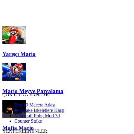
Yarışçı Mario
Mario Meyve Parçalama
ÇOK OYNANANLAR
Ben 10 Macera Adası
Finn Jake İskeletlere Karşı
Minecraft Pubg Mod 3d
Counter Strike
Mafia Mario
YENİ EKLENENLER