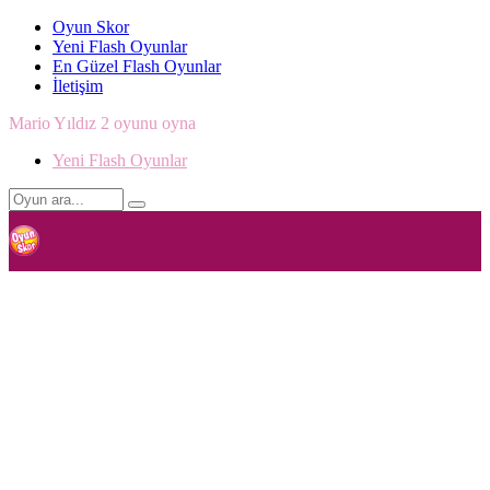
Oyun Skor
Yeni Flash Oyunlar
En Güzel Flash Oyunlar
İletişim
Mario Yıldız 2 oyunu oyna
Yeni Flash Oyunlar