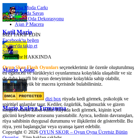
Elsa Moda Çarkı
Metroda Savaş
Gwen Oda Dekorasyonu
Ajan P Macera
Katil Mario
BİZİ TAKİP EDİN
Facebook'ta beğen
Twitter'da takip et
Sitemap
OyunSkor HAKKINDA
Oyun Skor Flash Oyunları
seçeneklerimiz ile özenle oluşturulmuş
Mario Çölde
en eğlenceli ve sürükleyici oyunlarımıza kolaylıkla ulaşabilir ve siz
de daha keyifli bir oyun deneyimine kolaylıkla sahip olabilir,
kendinizi büyük bir macera içerisinde bulabilirsiniz.
dizi box
rüyada kedi görmek​, psikolojik ve
spiritüel anlamlar taşır. Kediler, özgürlük, bağımsızlık ve gizem
Mario Kuleye Tırmanma
simgesi olarak kabul edilir. Rüyada kedi görmek, kişinin içsel
gücünü keşfetme arzusunu yansıtabilir. Ayrıca, kedinin davranışları,
rüya sahibinin duygusal durumunu ve ilişkilerini de gösterebilir. Bu
rüya, yeni başlangıçlar veya uyanışa işaret edebilir.
Copyright © 2026
OYUN SKOR – Oyun Oyna Ücretsiz Bütün
Oyunlar
- Tüm hakları saklıdır.