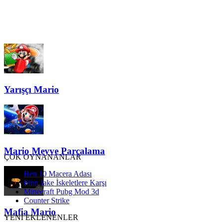
Yarışçı Mario
Mario Meyve Parçalama
ÇOK OYNANANLAR
Ben 10 Macera Adası
Finn Jake İskeletlere Karşı
Minecraft Pubg Mod 3d
Counter Strike
Mafia Mario
YENİ EKLENENLER