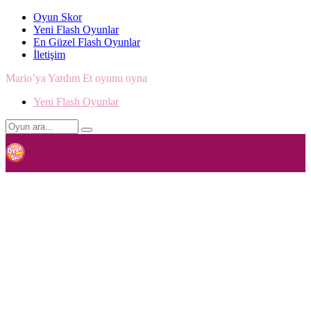
Oyun Skor
Yeni Flash Oyunlar
En Güzel Flash Oyunlar
İletişim
Mario’ya Yardım Et oyunu oyna
Yeni Flash Oyunlar