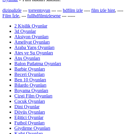
dizipalizle
---
torrentoyun
---
---
hdfilm izle
----
film izle hint
, ----
Film İzle
, ---
fullhdfilmizlesene
---
-----
2 Kişilik Oyunlar
3d Oyunlar
Aksiyon Oyunları
Ameliyat Oyunları
Araba Yarış Oyunları
Ateş ve Su Oyunları
Atış Oyunları
Balon Patlatma Oyunları
Barbie Oyunları
Beceri Oyunları
Ben 10 Oyunları
Bilardo Oyunları
Boyama Oyunları
Çizgi Film Oyunları
Çocuk Oyunları
Dini Oyunlar
Dövüş Oyunları
Eğitici Oyunlar
Futbol Oyunları
Giydirme Oyunları
Kağıt Oyunları