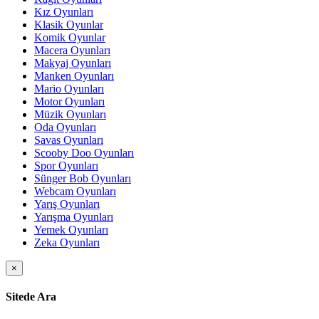
Kız Oyunları
Klasik Oyunlar
Komik Oyunlar
Macera Oyunları
Makyaj Oyunları
Manken Oyunları
Mario Oyunları
Motor Oyunları
Müzik Oyunları
Oda Oyunları
Savas Oyunları
Scooby Doo Oyunları
Spor Oyunları
Sünger Bob Oyunları
Webcam Oyunları
Yarış Oyunları
Yarışma Oyunları
Yemek Oyunları
Zeka Oyunları
×
Sitede Ara