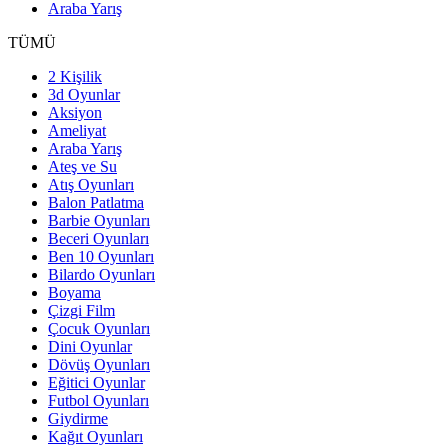
Araba Yarış
TÜMÜ
2 Kişilik
3d Oyunlar
Aksiyon
Ameliyat
Araba Yarış
Ateş ve Su
Atış Oyunları
Balon Patlatma
Barbie Oyunları
Beceri Oyunları
Ben 10 Oyunları
Bilardo Oyunları
Boyama
Çizgi Film
Çocuk Oyunları
Dini Oyunlar
Dövüş Oyunları
Eğitici Oyunlar
Futbol Oyunları
Giydirme
Kağıt Oyunları