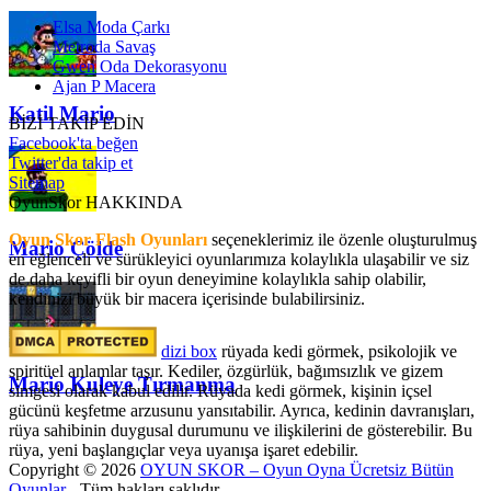
Elsa Moda Çarkı
Metroda Savaş
Gwen Oda Dekorasyonu
Ajan P Macera
Katil Mario
BİZİ TAKİP EDİN
Facebook'ta beğen
Twitter'da takip et
Sitemap
OyunSkor HAKKINDA
Oyun Skor Flash Oyunları
seçeneklerimiz ile özenle oluşturulmuş
Mario Çölde
en eğlenceli ve sürükleyici oyunlarımıza kolaylıkla ulaşabilir ve siz
de daha keyifli bir oyun deneyimine kolaylıkla sahip olabilir,
kendinizi büyük bir macera içerisinde bulabilirsiniz.
dizi box
rüyada kedi görmek​, psikolojik ve
spiritüel anlamlar taşır. Kediler, özgürlük, bağımsızlık ve gizem
Mario Kuleye Tırmanma
simgesi olarak kabul edilir. Rüyada kedi görmek, kişinin içsel
gücünü keşfetme arzusunu yansıtabilir. Ayrıca, kedinin davranışları,
rüya sahibinin duygusal durumunu ve ilişkilerini de gösterebilir. Bu
rüya, yeni başlangıçlar veya uyanışa işaret edebilir.
Copyright © 2026
OYUN SKOR – Oyun Oyna Ücretsiz Bütün
Oyunlar
- Tüm hakları saklıdır.