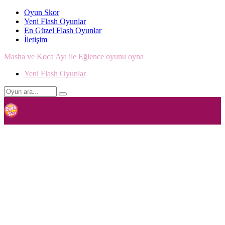
Oyun Skor
Yeni Flash Oyunlar
En Güzel Flash Oyunlar
İletişim
Masha ve Koca Ayı ile Eğlence oyunu oyna
Yeni Flash Oyunlar