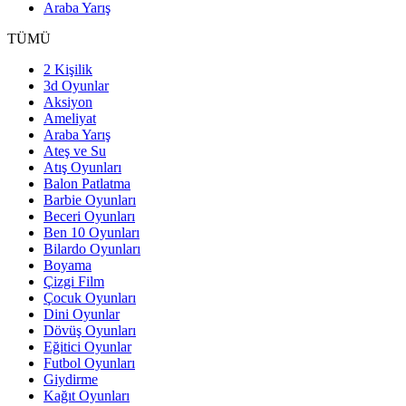
Araba Yarış
TÜMÜ
2 Kişilik
3d Oyunlar
Aksiyon
Ameliyat
Araba Yarış
Ateş ve Su
Atış Oyunları
Balon Patlatma
Barbie Oyunları
Beceri Oyunları
Ben 10 Oyunları
Bilardo Oyunları
Boyama
Çizgi Film
Çocuk Oyunları
Dini Oyunlar
Dövüş Oyunları
Eğitici Oyunlar
Futbol Oyunları
Giydirme
Kağıt Oyunları