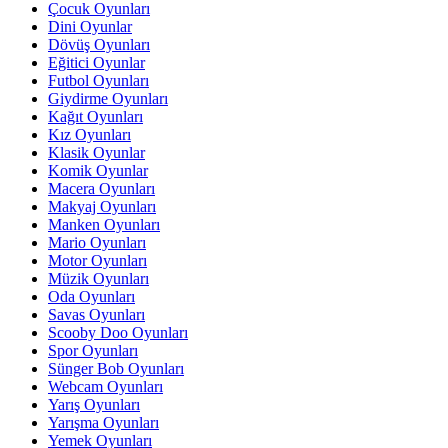
Çocuk Oyunları
Dini Oyunlar
Dövüş Oyunları
Eğitici Oyunlar
Futbol Oyunları
Giydirme Oyunları
Kağıt Oyunları
Kız Oyunları
Klasik Oyunlar
Komik Oyunlar
Macera Oyunları
Makyaj Oyunları
Manken Oyunları
Mario Oyunları
Motor Oyunları
Müzik Oyunları
Oda Oyunları
Savas Oyunları
Scooby Doo Oyunları
Spor Oyunları
Sünger Bob Oyunları
Webcam Oyunları
Yarış Oyunları
Yarışma Oyunları
Yemek Oyunları