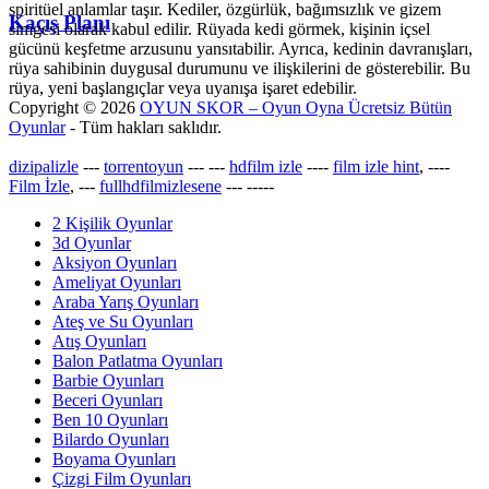
spiritüel anlamlar taşır. Kediler, özgürlük, bağımsızlık ve gizem
Kaçış Planı
simgesi olarak kabul edilir. Rüyada kedi görmek, kişinin içsel
gücünü keşfetme arzusunu yansıtabilir. Ayrıca, kedinin davranışları,
rüya sahibinin duygusal durumunu ve ilişkilerini de gösterebilir. Bu
rüya, yeni başlangıçlar veya uyanışa işaret edebilir.
Copyright © 2026
OYUN SKOR – Oyun Oyna Ücretsiz Bütün
Oyunlar
- Tüm hakları saklıdır.
dizipalizle
---
torrentoyun
---
---
hdfilm izle
----
film izle hint
, ----
Film İzle
, ---
fullhdfilmizlesene
---
-----
2 Kişilik Oyunlar
3d Oyunlar
Aksiyon Oyunları
Ameliyat Oyunları
Araba Yarış Oyunları
Ateş ve Su Oyunları
Atış Oyunları
Balon Patlatma Oyunları
Barbie Oyunları
Beceri Oyunları
Ben 10 Oyunları
Bilardo Oyunları
Boyama Oyunları
Çizgi Film Oyunları