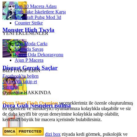
Ben 10 Macera Adası
Finn Jake İskeletlere Karşı
Minecraft Pubg Mod 3d
Counter Strike
Monster High Twyla
YENİ EKLENENLER
Elsa Moda Çarkı
Metroda Savaş
Gwen Oda Dekorasyonu
Ajan P Macera
Disgust Gerçek Saçlar
BİZİ TAKİP EDİN
Facebook'ta beğen
Twitter'da takip et
Sitemap
OyunSkor HAKKINDA
Oyun Skor Flash Oyunları
seçeneklerimiz ile özenle oluşturulmuş
Dora Gizli Nesneleri Bulma
en eğlenceli ve sürükleyici oyunlarımıza kolaylıkla ulaşabilir ve siz
de daha keyifli bir oyun deneyimine kolaylıkla sahip olabilir,
kendinizi büyük bir macera içerisinde bulabilirsiniz.
dizi box
rüyada kedi görmek​, psikolojik ve