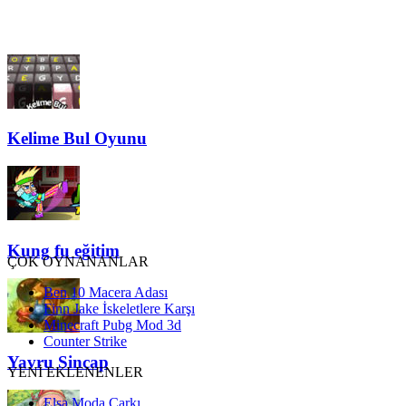
Kelime Bul Oyunu
Kung fu eğitim
ÇOK OYNANANLAR
Ben 10 Macera Adası
Finn Jake İskeletlere Karşı
Minecraft Pubg Mod 3d
Counter Strike
Yavru Sincap
YENİ EKLENENLER
Elsa Moda Çarkı