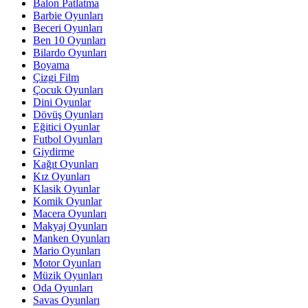
Balon Patlatma
Barbie Oyunları
Beceri Oyunları
Ben 10 Oyunları
Bilardo Oyunları
Boyama
Çizgi Film
Çocuk Oyunları
Dini Oyunlar
Dövüş Oyunları
Eğitici Oyunlar
Futbol Oyunları
Giydirme
Kağıt Oyunları
Kız Oyunları
Klasik Oyunlar
Komik Oyunlar
Macera Oyunları
Makyaj Oyunları
Manken Oyunları
Mario Oyunları
Motor Oyunları
Müzik Oyunları
Oda Oyunları
Savas Oyunları