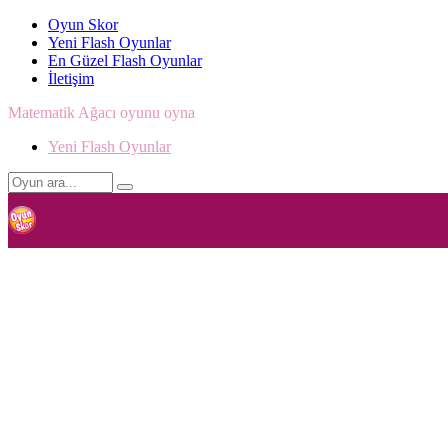
Oyun Skor
Yeni Flash Oyunlar
En Güzel Flash Oyunlar
İletişim
Matematik Ağacı oyunu oyna
Yeni Flash Oyunlar