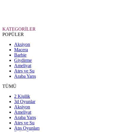
KATEGORİLER
POPÜLER
Aksiyon
Macera
Barbie
Giydirme
Ameliyat
Ateş ve Su
Araba Yarış
TÜMÜ
2 Kişilik
3d Oyunlar
Aksiyon
Ameliyat
Araba Yarış
Ateş ve Su
Atış Oyunları