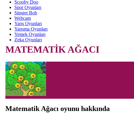
Scooby Doo
Spor Oyunları
Sünger Bob
Webcam
Yarış Oyunları
Yarışma Oyunları
Yemek Oyunları
Zeka Oyunları
MATEMATİK AĞACI
Matematik Ağacı oyunu hakkında