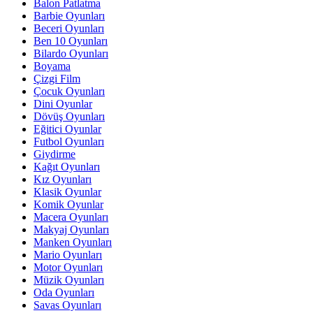
Balon Patlatma
Barbie Oyunları
Beceri Oyunları
Ben 10 Oyunları
Bilardo Oyunları
Boyama
Çizgi Film
Çocuk Oyunları
Dini Oyunlar
Dövüş Oyunları
Eğitici Oyunlar
Futbol Oyunları
Giydirme
Kağıt Oyunları
Kız Oyunları
Klasik Oyunlar
Komik Oyunlar
Macera Oyunları
Makyaj Oyunları
Manken Oyunları
Mario Oyunları
Motor Oyunları
Müzik Oyunları
Oda Oyunları
Savas Oyunları