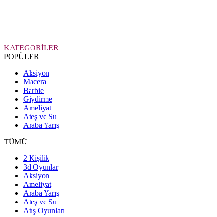
KATEGORİLER
POPÜLER
Aksiyon
Macera
Barbie
Giydirme
Ameliyat
Ateş ve Su
Araba Yarış
TÜMÜ
2 Kişilik
3d Oyunlar
Aksiyon
Ameliyat
Araba Yarış
Ateş ve Su
Atış Oyunları