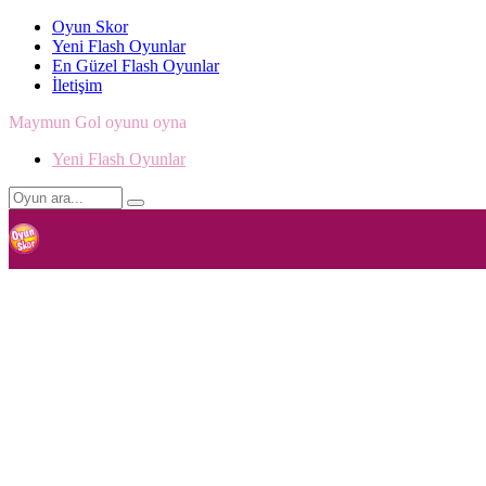
Oyun Skor
Yeni Flash Oyunlar
En Güzel Flash Oyunlar
İletişim
Maymun Gol oyunu oyna
Yeni Flash Oyunlar