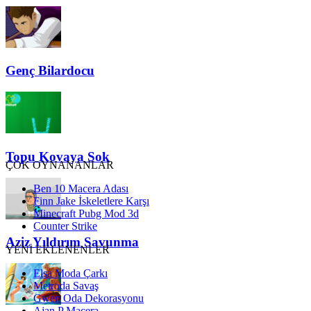
Genç Bilardocu
Topu Kovaya Sok
ÇOK OYNANANLAR
Ben 10 Macera Adası
Finn Jake İskeletlere Karşı
Minecraft Pubg Mod 3d
Counter Strike
Aziz Yıldırım Savunma
YENİ EKLENENLER
Elsa Moda Çarkı
Metroda Savaş
Gwen Oda Dekorasyonu
Ajan P Macera