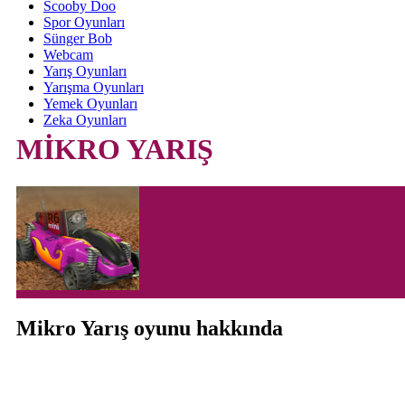
Scooby Doo
Spor Oyunları
Sünger Bob
Webcam
Yarış Oyunları
Yarışma Oyunları
Yemek Oyunları
Zeka Oyunları
MİKRO YARIŞ
Mikro Yarış oyunu hakkında