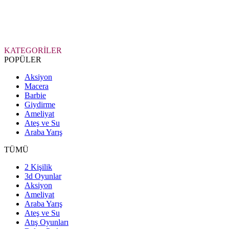
KATEGORİLER
POPÜLER
Aksiyon
Macera
Barbie
Giydirme
Ameliyat
Ateş ve Su
Araba Yarış
TÜMÜ
2 Kişilik
3d Oyunlar
Aksiyon
Ameliyat
Araba Yarış
Ateş ve Su
Atış Oyunları