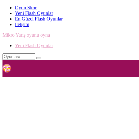
Oyun Skor
Yeni Flash Oyunlar
En Güzel Flash Oyunlar
İletişim
Mikro Yarış oyunu oyna
Yeni Flash Oyunlar