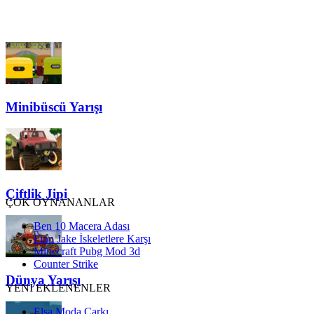
Minibüscü Yarışı
Çiftlik Jipi
ÇOK OYNANANLAR
Ben 10 Macera Adası
Finn Jake İskeletlere Karşı
Minecraft Pubg Mod 3d
Counter Strike
Dünya Yarışı
YENİ EKLENENLER
Elsa Moda Çarkı