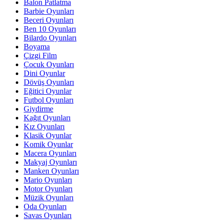
Balon Patlatma
Barbie Oyunları
Beceri Oyunları
Ben 10 Oyunları
Bilardo Oyunları
Boyama
Çizgi Film
Çocuk Oyunları
Dini Oyunlar
Dövüş Oyunları
Eğitici Oyunlar
Futbol Oyunları
Giydirme
Kağıt Oyunları
Kız Oyunları
Klasik Oyunlar
Komik Oyunlar
Macera Oyunları
Makyaj Oyunları
Manken Oyunları
Mario Oyunları
Motor Oyunları
Müzik Oyunları
Oda Oyunları
Savas Oyunları