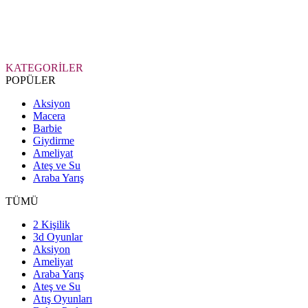
KATEGORİLER
POPÜLER
Aksiyon
Macera
Barbie
Giydirme
Ameliyat
Ateş ve Su
Araba Yarış
TÜMÜ
2 Kişilik
3d Oyunlar
Aksiyon
Ameliyat
Araba Yarış
Ateş ve Su
Atış Oyunları