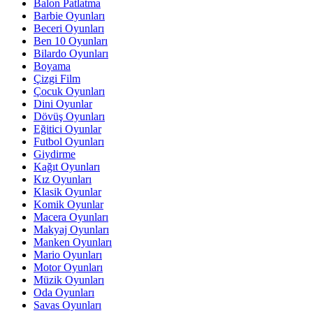
Balon Patlatma
Barbie Oyunları
Beceri Oyunları
Ben 10 Oyunları
Bilardo Oyunları
Boyama
Çizgi Film
Çocuk Oyunları
Dini Oyunlar
Dövüş Oyunları
Eğitici Oyunlar
Futbol Oyunları
Giydirme
Kağıt Oyunları
Kız Oyunları
Klasik Oyunlar
Komik Oyunlar
Macera Oyunları
Makyaj Oyunları
Manken Oyunları
Mario Oyunları
Motor Oyunları
Müzik Oyunları
Oda Oyunları
Savas Oyunları