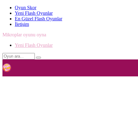
Oyun Skor
Yeni Flash Oyunlar
En Güzel Flash Oyunlar
İletişim
Mikroplar oyunu oyna
Yeni Flash Oyunlar