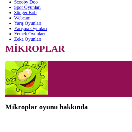
Scooby Doo
Spor Oyunları
Sünger Bob
Webcam
Yarış Oyunları
Yarışma Oyunları
Yemek Oyunları
Zeka Oyunları
MİKROPLAR
Mikroplar oyunu hakkında