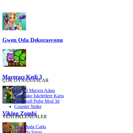
Gwen Oda Dekorasyonu
Maceracı Kedi 3
ÇOK OYNANANLAR
Ben 10 Macera Adası
Finn Jake İskeletlere Karşı
Minecraft Pubg Mod 3d
Counter Strike
Viking Zombi
YENİ EKLENENLER
Elsa Moda Çarkı
Metroda Savaş