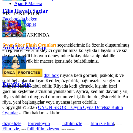
Ajan P Macera
Ellie Havalı Saçlar
BİZİ TAKİP EDİN
Facebook'ta beğen
Twitter'da takip et
Sitemap
OyunSkor HAKKINDA
Oyun Skor Flash Oyunları
seçeneklerimiz ile özenle oluşturulmuş
Ariel Yaz Makyajı
en eğlenceli ve sürükleyici oyunlarımıza kolaylıkla ulaşabilir ve siz
de daha keyifli bir oyun deneyimine kolaylıkla sahip olabilir,
kendinizi büyük bir macera içerisinde bulabilirsiniz.
dizi box
rüyada kedi görmek​, psikolojik ve
spiritüel anlamlar taşır. Kediler, özgürlük, bağımsızlık ve gizem
Kuaför Sue
simgesi olarak kabul edilir. Rüyada kedi görmek, kişinin içsel
gücünü keşfetme arzusunu yansıtabilir. Ayrıca, kedinin davranışları,
rüya sahibinin duygusal durumunu ve ilişkilerini de gösterebilir. Bu
rüya, yeni başlangıçlar veya uyanışa işaret edebilir.
Copyright © 2026
OYUN SKOR – Oyun Oyna Ücretsiz Bütün
Oyunlar
- Tüm hakları saklıdır.
dizipalizle
---
torrentoyun
---
---
hdfilm izle
----
film izle hint
, ----
Film İzle
, ---
fullhdfilmizlesene
---
-----