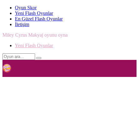
Oyun Skor
Yeni Flash Oyunlar
En Güzel Flash Oyunlar
İletişim
Miley Cyrus Makyaj oyunu oyna
Yeni Flash Oyunlar