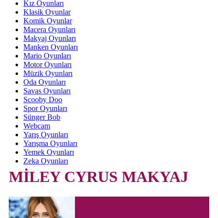
Kız Oyunları
Klasik Oyunlar
Komik Oyunlar
Macera Oyunları
Makyaj Oyunları
Manken Oyunları
Mario Oyunları
Motor Oyunları
Müzik Oyunları
Oda Oyunları
Savas Oyunları
Scooby Doo
Spor Oyunları
Sünger Bob
Webcam
Yarış Oyunları
Yarışma Oyunları
Yemek Oyunları
Zeka Oyunları
MİLEY CYRUS MAKYAJ