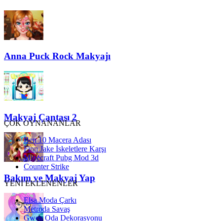
Anna Puck Rock Makyajı
Makyaj Çantası 2
ÇOK OYNANANLAR
Ben 10 Macera Adası
Finn Jake İskeletlere Karşı
Minecraft Pubg Mod 3d
Counter Strike
Bakım ve Makyaj Yap
YENİ EKLENENLER
Elsa Moda Çarkı
Metroda Savaş
Gwen Oda Dekorasyonu