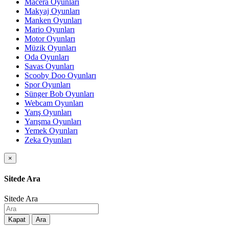
Macera Oyunları
Makyaj Oyunları
Manken Oyunları
Mario Oyunları
Motor Oyunları
Müzik Oyunları
Oda Oyunları
Savas Oyunları
Scooby Doo Oyunları
Spor Oyunları
Sünger Bob Oyunları
Webcam Oyunları
Yarış Oyunları
Yarışma Oyunları
Yemek Oyunları
Zeka Oyunları
×
Sitede Ara
Sitede Ara
Kapat
Ara