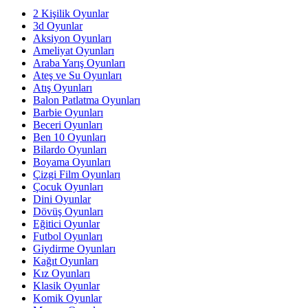
2 Kişilik Oyunlar
3d Oyunlar
Aksiyon Oyunları
Ameliyat Oyunları
Araba Yarış Oyunları
Ateş ve Su Oyunları
Atış Oyunları
Balon Patlatma Oyunları
Barbie Oyunları
Beceri Oyunları
Ben 10 Oyunları
Bilardo Oyunları
Boyama Oyunları
Çizgi Film Oyunları
Çocuk Oyunları
Dini Oyunlar
Dövüş Oyunları
Eğitici Oyunlar
Futbol Oyunları
Giydirme Oyunları
Kağıt Oyunları
Kız Oyunları
Klasik Oyunlar
Komik Oyunlar