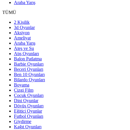
Araba Yarış
TÜMÜ
2 Kişilik
3d Oyunlar
Aksiyon
Ameliyat
Araba Yarış
Ateş ve Su
Atış Oyunları
Balon Patlatma
Barbie Oyunları
Beceri Oyunları
Ben 10 Oyunları
Bilardo Oyunları
Boyama
Çizgi Film
Çocuk Oyunları
Dini Oyunlar
Dövüş Oyunları
Eğitici Oyunlar
Futbol Oyunları
Giydirme
Kağıt Oyunları