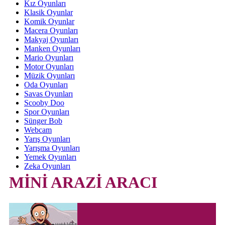
Kız Oyunları
Klasik Oyunlar
Komik Oyunlar
Macera Oyunları
Makyaj Oyunları
Manken Oyunları
Mario Oyunları
Motor Oyunları
Müzik Oyunları
Oda Oyunları
Savas Oyunları
Scooby Doo
Spor Oyunları
Sünger Bob
Webcam
Yarış Oyunları
Yarışma Oyunları
Yemek Oyunları
Zeka Oyunları
MİNİ ARAZİ ARACI