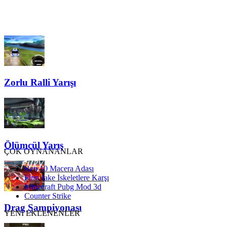
Zorlu Ralli Yarışı
Ölümcül Yarış
ÇOK OYNANANLAR
Ben 10 Macera Adası
Finn Jake İskeletlere Karşı
Minecraft Pubg Mod 3d
Counter Strike
Drag Şampiyonası
YENİ EKLENENLER