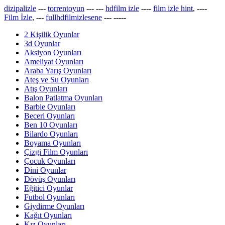
dizipalizle
---
torrentoyun
---
---
hdfilm izle
----
film izle hint
, ----
Film İzle
, ---
fullhdfilmizlesene
---
-----
2 Kişilik Oyunlar
3d Oyunlar
Aksiyon Oyunları
Ameliyat Oyunları
Araba Yarış Oyunları
Ateş ve Su Oyunları
Atış Oyunları
Balon Patlatma Oyunları
Barbie Oyunları
Beceri Oyunları
Ben 10 Oyunları
Bilardo Oyunları
Boyama Oyunları
Çizgi Film Oyunları
Çocuk Oyunları
Dini Oyunlar
Dövüş Oyunları
Eğitici Oyunlar
Futbol Oyunları
Giydirme Oyunları
Kağıt Oyunları
Kız Oyunları