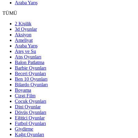
Araba Yarış
TÜMÜ
2 Kişilik
3d Oyunlar
Aksiyon
Ameliyat
Araba Yarış
Ateş ve Su
Atış Oyunları
Balon Patlatma
Barbie Oyunları
Beceri Oyunları
Ben 10 Oyunları
Bilardo Oyunları
Boyama
Çizgi Film
Çocuk Oyunları
Dini Oyunlar
Dövüş Oyunları
Eğitici Oyunlar
Futbol Oyunları
Giydirme
Kağıt Oyunları