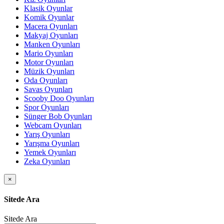
Klasik Oyunlar
Komik Oyunlar
Macera Oyunları
Makyaj Oyunları
Manken Oyunları
Mario Oyunları
Motor Oyunları
Müzik Oyunları
Oda Oyunları
Savas Oyunları
Scooby Doo Oyunları
Spor Oyunları
Sünger Bob Oyunları
Webcam Oyunları
Yarış Oyunları
Yarışma Oyunları
Yemek Oyunları
Zeka Oyunları
×
Sitede Ara
Sitede Ara