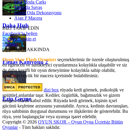
Elsa Moda Çarkı
Metroda Savaş
Gwen Oda Dekorasyonu
Ajan P Macera
Daha Hızlı
BİZİ TAKİP EDİN
Facebook'ta beğen
Twitter'da takip et
Sitemap
OyunSkor HAKKINDA
Oyun Skor Flash Oyunları
seçeneklerimiz ile özenle oluşturulmuş
Elmas Kamyonu 2
en eğlenceli ve sürükleyici oyunlarımıza kolaylıkla ulaşabilir ve siz
de daha keyifli bir oyun deneyimine kolaylıkla sahip olabilir,
kendinizi büyük bir macera içerisinde bulabilirsiniz.
dizi box
rüyada kedi görmek​, psikolojik ve
spiritüel anlamlar taşır. Kediler, özgürlük, bağımsızlık ve gizem
Ezip Geçme
simgesi olarak kabul edilir. Rüyada kedi görmek, kişinin içsel
gücünü keşfetme arzusunu yansıtabilir. Ayrıca, kedinin davranışları,
rüya sahibinin duygusal durumunu ve ilişkilerini de gösterebilir. Bu
rüya, yeni başlangıçlar veya uyanışa işaret edebilir.
Copyright © 2026
OYUN SKOR – Oyun Oyna Ücretsiz Bütün
Oyunlar
- Tüm hakları saklıdır.