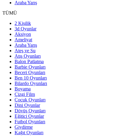
Araba Yarış
TÜMÜ
2 Kişilik
3d Oyunlar
Aksiyon
Ameliyat
Araba Yarış
Ateş ve Su
Atış Oyunları
Balon Patlatma
Barbie Oyunları
Beceri Oyunları
Ben 10 Oyunları
Bilardo Oyunları
Boyama
Çizgi Film
Çocuk Oyunları
Dini Oyunlar
Dövüş Oyunları
Eğitici Oyunlar
Futbol Oyunları
Giydirme
Kağıt Oyunları