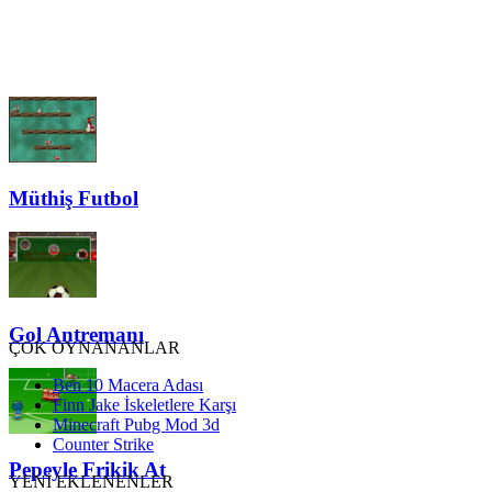
Müthiş Futbol
Gol Antremanı
ÇOK OYNANANLAR
Ben 10 Macera Adası
Finn Jake İskeletlere Karşı
Minecraft Pubg Mod 3d
Counter Strike
Pepeyle Frikik At
YENİ EKLENENLER