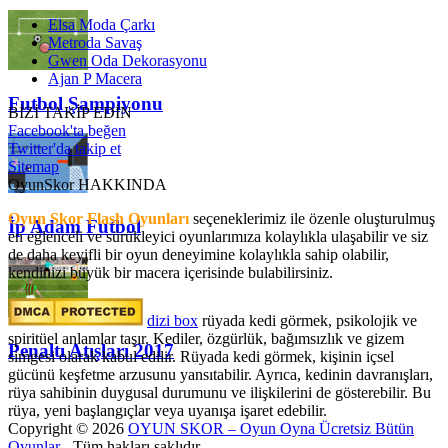
Elsa Moda Çarkı
Metroda Savaş
Gwen Oda Dekorasyonu
Ajan P Macera
Futbol Şampiyonu
BİZİ TAKİP EDİN
Facebook'ta beğen
Twitter'da takip et
Sitemap
OyunSkor HAKKINDA
Oyun Skor Flash Oyunları
seçeneklerimiz ile özenle oluşturulmuş
İp Adam Futbol
en eğlenceli ve sürükleyici oyunlarımıza kolaylıkla ulaşabilir ve siz
de daha keyifli bir oyun deneyimine kolaylıkla sahip olabilir,
kendinizi büyük bir macera içerisinde bulabilirsiniz.
dizi box
rüyada kedi görmek​, psikolojik ve
spiritüel anlamlar taşır. Kediler, özgürlük, bağımsızlık ve gizem
Penaltı Atışları 2017
simgesi olarak kabul edilir. Rüyada kedi görmek, kişinin içsel
gücünü keşfetme arzusunu yansıtabilir. Ayrıca, kedinin davranışları,
rüya sahibinin duygusal durumunu ve ilişkilerini de gösterebilir. Bu
rüya, yeni başlangıçlar veya uyanışa işaret edebilir.
Copyright © 2026
OYUN SKOR – Oyun Oyna Ücretsiz Bütün
Oyunlar
- Tüm hakları saklıdır.