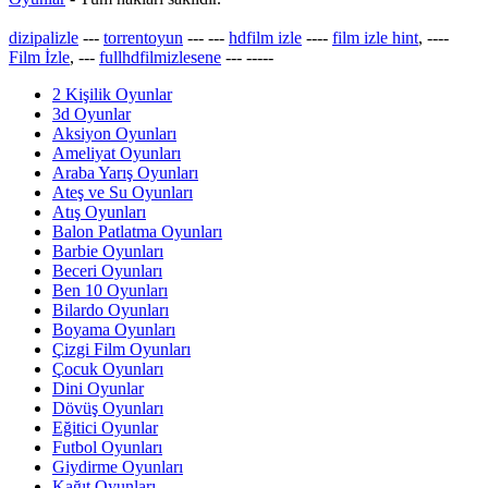
dizipalizle
---
torrentoyun
---
---
hdfilm izle
----
film izle hint
, ----
Film İzle
, ---
fullhdfilmizlesene
---
-----
2 Kişilik Oyunlar
3d Oyunlar
Aksiyon Oyunları
Ameliyat Oyunları
Araba Yarış Oyunları
Ateş ve Su Oyunları
Atış Oyunları
Balon Patlatma Oyunları
Barbie Oyunları
Beceri Oyunları
Ben 10 Oyunları
Bilardo Oyunları
Boyama Oyunları
Çizgi Film Oyunları
Çocuk Oyunları
Dini Oyunlar
Dövüş Oyunları
Eğitici Oyunlar
Futbol Oyunları
Giydirme Oyunları
Kağıt Oyunları