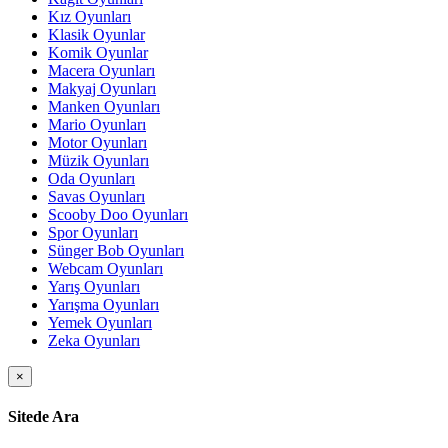
Kız Oyunları
Klasik Oyunlar
Komik Oyunlar
Macera Oyunları
Makyaj Oyunları
Manken Oyunları
Mario Oyunları
Motor Oyunları
Müzik Oyunları
Oda Oyunları
Savas Oyunları
Scooby Doo Oyunları
Spor Oyunları
Sünger Bob Oyunları
Webcam Oyunları
Yarış Oyunları
Yarışma Oyunları
Yemek Oyunları
Zeka Oyunları
×
Sitede Ara