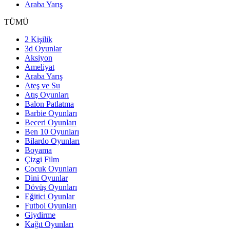
Araba Yarış
TÜMÜ
2 Kişilik
3d Oyunlar
Aksiyon
Ameliyat
Araba Yarış
Ateş ve Su
Atış Oyunları
Balon Patlatma
Barbie Oyunları
Beceri Oyunları
Ben 10 Oyunları
Bilardo Oyunları
Boyama
Çizgi Film
Çocuk Oyunları
Dini Oyunlar
Dövüş Oyunları
Eğitici Oyunlar
Futbol Oyunları
Giydirme
Kağıt Oyunları