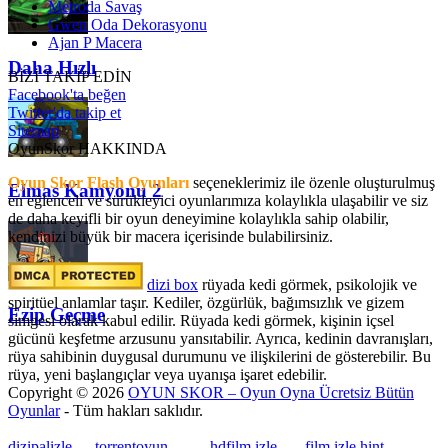
Metroda Savaş
Gwen Oda Dekorasyonu
Ajan P Macera
Daha Hızlı
BİZİ TAKİP EDİN
Facebook'ta beğen
Twitter'da takip et
Sitemap
OyunSkor HAKKINDA
Oyun Skor Flash Oyunları
seçeneklerimiz ile özenle oluşturulmuş
Elmas Kamyonu 2
en eğlenceli ve sürükleyici oyunlarımıza kolaylıkla ulaşabilir ve siz
de daha keyifli bir oyun deneyimine kolaylıkla sahip olabilir,
kendinizi büyük bir macera içerisinde bulabilirsiniz.
dizi box
rüyada kedi görmek​, psikolojik ve
spiritüel anlamlar taşır. Kediler, özgürlük, bağımsızlık ve gizem
Ezip Geçme
simgesi olarak kabul edilir. Rüyada kedi görmek, kişinin içsel
gücünü keşfetme arzusunu yansıtabilir. Ayrıca, kedinin davranışları,
rüya sahibinin duygusal durumunu ve ilişkilerini de gösterebilir. Bu
rüya, yeni başlangıçlar veya uyanışa işaret edebilir.
Copyright © 2026
OYUN SKOR – Oyun Oyna Ücretsiz Bütün
Oyunlar
- Tüm hakları saklıdır.
dizipalizle
---
torrentoyun
---
---
hdfilm izle
----
film izle hint
, ----