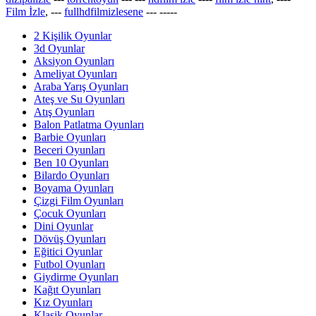
Film İzle
, ---
fullhdfilmizlesene
---
-----
2 Kişilik Oyunlar
3d Oyunlar
Aksiyon Oyunları
Ameliyat Oyunları
Araba Yarış Oyunları
Ateş ve Su Oyunları
Atış Oyunları
Balon Patlatma Oyunları
Barbie Oyunları
Beceri Oyunları
Ben 10 Oyunları
Bilardo Oyunları
Boyama Oyunları
Çizgi Film Oyunları
Çocuk Oyunları
Dini Oyunlar
Dövüş Oyunları
Eğitici Oyunlar
Futbol Oyunları
Giydirme Oyunları
Kağıt Oyunları
Kız Oyunları
Klasik Oyunlar