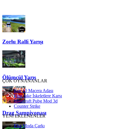
Zorlu Ralli Yarışı
Ölümcül Yarış
ÇOK OYNANANLAR
Ben 10 Macera Adası
Finn Jake İskeletlere Karşı
Minecraft Pubg Mod 3d
Counter Strike
Drag Şampiyonası
YENİ EKLENENLER
Elsa Moda Çarkı