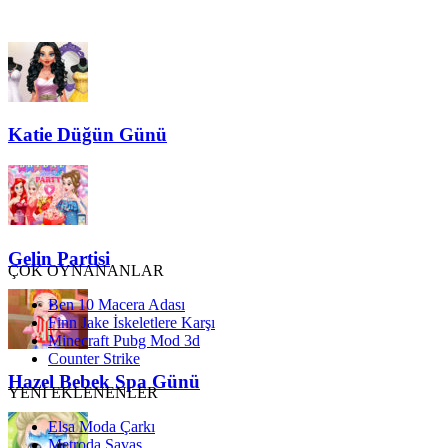
Katie Düğün Günü
Gelin Partisi
ÇOK OYNANANLAR
Ben 10 Macera Adası
Finn Jake İskeletlere Karşı
Minecraft Pubg Mod 3d
Counter Strike
Hazel Bebek Spa Günü
YENİ EKLENENLER
Elsa Moda Çarkı
Metroda Savaş