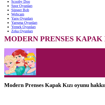
Scooby Doo
Spor Oyunları
Sünger Bob
Webcam
Yarış Oyunları
Yarışma Oyunları
Yemek Oyunları
Zeka Oyunları
MODERN PRENSES KAPAK 
Modern Prenses Kapak Kızı oyunu hakkı