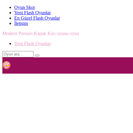
Oyun Skor
Yeni Flash Oyunlar
En Güzel Flash Oyunlar
İletişim
Modern Prenses Kapak Kızı oyunu oyna
Yeni Flash Oyunlar