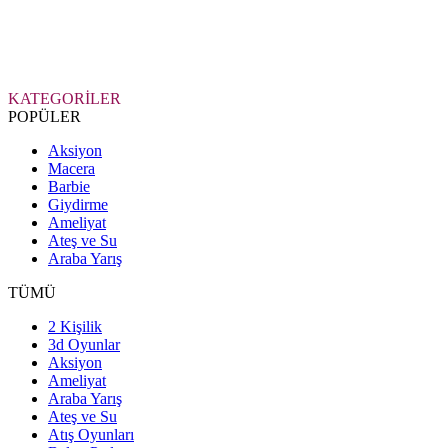
KATEGORİLER
POPÜLER
Aksiyon
Macera
Barbie
Giydirme
Ameliyat
Ateş ve Su
Araba Yarış
TÜMÜ
2 Kişilik
3d Oyunlar
Aksiyon
Ameliyat
Araba Yarış
Ateş ve Su
Atış Oyunları