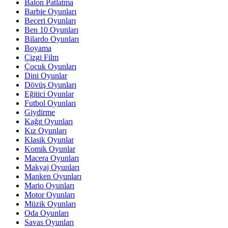
Balon Patlatma
Barbie Oyunları
Beceri Oyunları
Ben 10 Oyunları
Bilardo Oyunları
Boyama
Çizgi Film
Çocuk Oyunları
Dini Oyunlar
Dövüş Oyunları
Eğitici Oyunlar
Futbol Oyunları
Giydirme
Kağıt Oyunları
Kız Oyunları
Klasik Oyunlar
Komik Oyunlar
Macera Oyunları
Makyaj Oyunları
Manken Oyunları
Mario Oyunları
Motor Oyunları
Müzik Oyunları
Oda Oyunları
Savas Oyunları