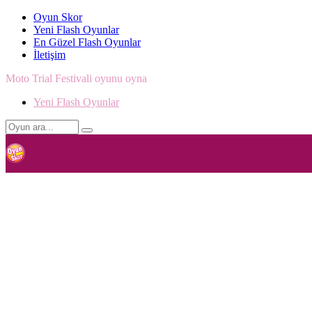
Oyun Skor
Yeni Flash Oyunlar
En Güzel Flash Oyunlar
İletişim
Moto Trial Festivali oyunu oyna
Yeni Flash Oyunlar