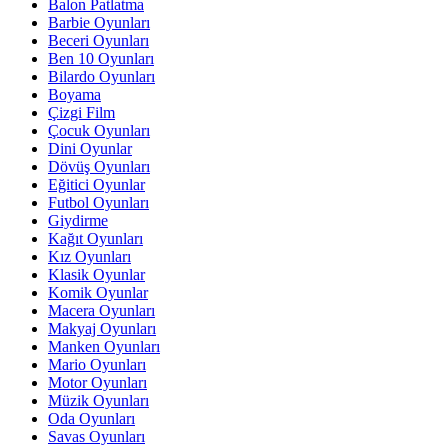
Balon Patlatma
Barbie Oyunları
Beceri Oyunları
Ben 10 Oyunları
Bilardo Oyunları
Boyama
Çizgi Film
Çocuk Oyunları
Dini Oyunlar
Dövüş Oyunları
Eğitici Oyunlar
Futbol Oyunları
Giydirme
Kağıt Oyunları
Kız Oyunları
Klasik Oyunlar
Komik Oyunlar
Macera Oyunları
Makyaj Oyunları
Manken Oyunları
Mario Oyunları
Motor Oyunları
Müzik Oyunları
Oda Oyunları
Savas Oyunları