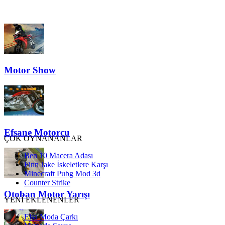
Motor Show
Efsane Motorcu
ÇOK OYNANANLAR
Ben 10 Macera Adası
Finn Jake İskeletlere Karşı
Minecraft Pubg Mod 3d
Counter Strike
Otoban Motor Yarışı
YENİ EKLENENLER
Elsa Moda Çarkı