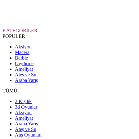
KATEGORİLER
POPÜLER
Aksiyon
Macera
Barbie
Giydirme
Ameliyat
Ateş ve Su
Araba Yarış
TÜMÜ
2 Kişilik
3d Oyunlar
Aksiyon
Ameliyat
Araba Yarış
Ateş ve Su
Atış Oyunları